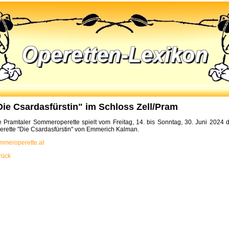
Die Csardasfürstin" im Schloss Zell/Pram
e Pramtaler Sommeroperette spielt vom Freitag, 14. bis Sonntag, 30. Juni 2024 d
erette "Die Csardasfürstin" von Emmerich Kalman.
mmeroperette.at
rück