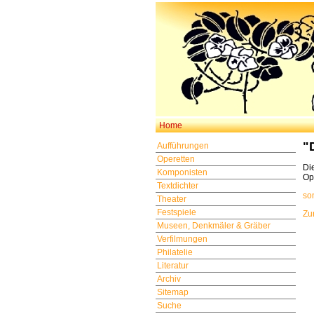
Home
"
Aufführungen
Operetten
Di
Komponisten
Op
Textdichter
so
Theater
Festspiele
Zu
Museen, Denkmäler & Gräber
Verfilmungen
Philatelie
Literatur
Archiv
Sitemap
Suche