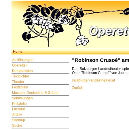
Home
"Robinson Crusoé" am
Aufführungen
Operetten
Das Salzburger Landestheater spie
Komponisten
Oper "Robinson Crusoé" von Jacque
Textdichter
salzburger-landestheater.at
Theater
Festspiele
Zurück
Museen, Denkmäler & Gräber
Verfilmungen
Philatelie
Literatur
Archiv
Sitemap
Suche