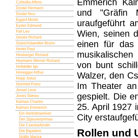
Emmerich Kalm
Czibulka Alfons
Dostal Hermann
und "Gräfin M
Dostal Nico
Eggert Moritz
uraufgeführt 
Eysler Edmund
Wien, seinen dr
Fall Leo
Genée Richard
einen für das
Granichstaedten Bruno
Hertel Paul
musikalischen
Heuberger Richard
Heymann Werner Richard
von bunt schil
Hofstetter Igo
Honegger Arthur
Walzer, den Cs
Hopp Julius
Im Theater an
Hummel Franz
Jessel Leon
gespielt. Die 
Jones Sidney
Kalman Charles
25. April 1927
Kalman Emmerich
Ein Herbstmanöver
City erstaufgefü
Der Zigeunerprimas
Die Csardasfürstin
Rollen und 
Die Bajadere
Gräfin Mariza