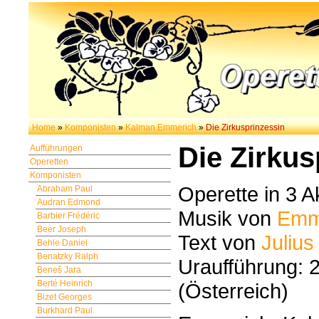
Home
»
Komponisten
»
Kalman Emmerich
»
Die Zirkusprinzessin
Die Zirkus
Aufführungen
Operetten
Komponisten
Operette in 3 A
Abraham Paul
Audran Edmond
Musik von
Emm
Barbier Frédéric
Beer Joseph
Text von
Juliu
Behle Daniel
Benatzky Ralph
Uraufführung: 
Beneš Jara
Berté Heinrich
(Österreich)
Bizet Georges
Burkhard Paul