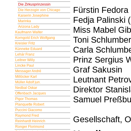
Die Zirkusprinzessin
Fürstin Fedora 
Die Herzogin von Chicago
Kaiserin Josephine
Fedja Palinski 
Marinka
Arizona Lady
Miss Mabel Gibs
Kaufmann Walter
Toni Schlumberg
Korngold Erich Wolfgang
Kreisler Fritz
Carla Schlumber
Künneke Eduard
Lehár Franz
Prinz Sergius 
Leitner Willy
Lincke Paul
Graf Sakusin
Messager André
Leutnant Petrov
Millöcker Karl
Müller Adolf jun.
Direktor Stanis
Nedbal Oskar
Offenbach Jacques
Samuel Preßbu
Pigor Thomas
Planquette Robert
Puccini Giacomo
Raymond Fred
Gesellschaft, Of
Reinhardt Heinrich
Ronger Florimond