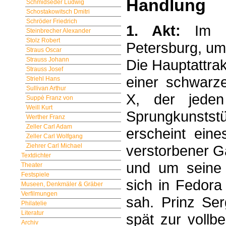
Handlung
Schmidseder Ludwig
Schostakowitsch Dmitri
Schröder Friedrich
1. Akt:
Im Fo
Steinbrecher Alexander
Stolz Robert
Petersburg, u
Straus Oscar
Strauss Johann
Die Hauptattrak
Strauss Josef
einer schwarz
Striehl Hans
Sullivan Arthur
X, der jeden
Suppè Franz von
Weill Kurt
Sprungkunstst
Werther Franz
Zeller Carl Adam
erscheint ein
Zeller Carl Wolfgang
verstorbener G
Ziehrer Carl Michael
Textdichter
und um seine O
Theater
Festspiele
sich in Fedora 
Museen, Denkmäler & Gräber
Verfilmungen
sah. Prinz Ser
Philatelie
Literatur
spät zur vollb
Archiv