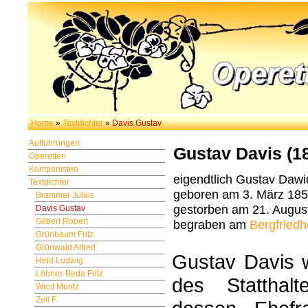
Home
»
Textdichter
»
Davis Gustav
Aufführungen
Gustav Davis (1
Operetten
Komponisten
eigendtlich Gustav Dawi
Textdichter
geboren am 3. März 1856
Brammer Julius
gestorben am 21. August
Davis Gustav
Gilbert Robert
begraben am
Bergfriedh
Grünbaum Fritz
Grünwald Alfred
Gustav Davis w
Held Ludwig
Löhner-Beda Fritz
des Statthal
West Moritz
Zell F.