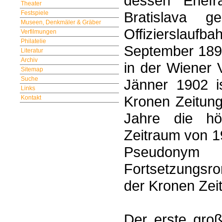
dessen Ehefr
Theater
Bratislava g
Festspiele
Museen, Denkmäler & Gräber
Offizierslaufb
Verfilmungen
Philatelie
September 1892
Literatur
Archiv
in der Wiener 
Sitemap
Suche
Jänner 1902 i
Links
Kronen Zeitung
Kontakt
Jahre die hö
Zeitraum von 1
Pseudony
Fortsetzungsr
der Kronen Zei
Der erste groß