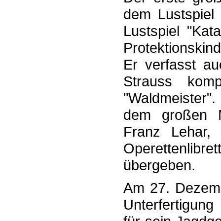
dem Lustspiel 
Lustspiel "Ka
Protektionskin
Er verfasst au
Strauss komp
"Waldmeister".
dem großen Me
Franz Lehar,
Operettenlibr
übergeben.
Am 27. Dezemb
Unterfertigung