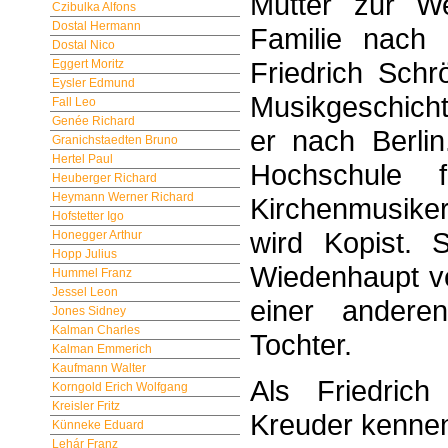
Mutter zur We
Czibulka Alfons
Dostal Hermann
Familie nach 
Dostal Nico
Friedrich Schr
Eggert Moritz
Eysler Edmund
Musikgeschicht
Fall Leo
Genée Richard
er nach Berlin
Granichstaedten Bruno
Hertel Paul
Hochschule 
Heuberger Richard
Heymann Werner Richard
Kirchenmusike
Hofstetter Igo
wird Kopist. 
Honegger Arthur
Hopp Julius
Wiedenhaupt ve
Hummel Franz
Jessel Leon
einer andere
Jones Sidney
Kalman Charles
Tochter.
Kalman Emmerich
Kaufmann Walter
Als Friedric
Korngold Erich Wolfgang
Kreisler Fritz
Kreuder kennenl
Künneke Eduard
Lehár Franz