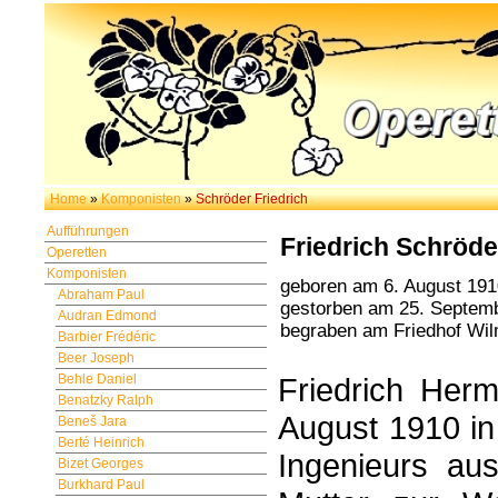
Home
»
Komponisten
»
Schröder Friedrich
Aufführungen
Friedrich Schröde
Operetten
Komponisten
geboren am 6. August 191
Abraham Paul
gestorben am 25. Septemb
Audran Edmond
begraben am Friedhof Wilm
Barbier Frédéric
Beer Joseph
Behle Daniel
Friedrich Her
Benatzky Ralph
August 1910 in
Beneš Jara
Berté Heinrich
Ingenieurs au
Bizet Georges
Burkhard Paul