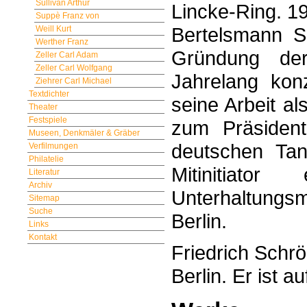
Sullivan Arthur
Lincke-Ring. 19
Suppè Franz von
Bertelsmann Sc
Weill Kurt
Werther Franz
Gründung der S
Zeller Carl Adam
Zeller Carl Wolfgang
Jahrelang konz
Ziehrer Carl Michael
Textdichter
seine Arbeit a
Theater
Festspiele
zum Präsiden
Museen, Denkmäler & Gräber
deutschen Tan
Verfilmungen
Philatelie
Mitinitiato
Literatur
Archiv
Unterhaltungsm
Sitemap
Suche
Berlin.
Links
Kontakt
Friedrich Schrö
Berlin. Er ist 