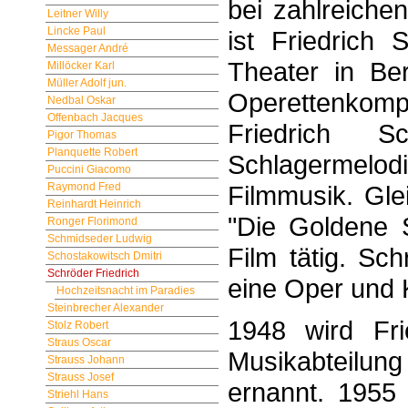
bei zahlreiche
Leitner Willy
Lincke Paul
ist Friedrich 
Messager André
Theater in Ber
Millöcker Karl
Müller Adolf jun.
Operettenkompo
Nedbal Oskar
Offenbach Jacques
Friedrich S
Pigor Thomas
Planquette Robert
Schlagermelo
Puccini Giacomo
Raymond Fred
Filmmusik. Glei
Reinhardt Heinrich
"Die Goldene S
Ronger Florimond
Schmidseder Ludwig
Film tätig. Sc
Schostakowitsch Dmitri
Schröder Friedrich
eine Oper und 
Hochzeitsnacht im Paradies
Steinbrecher Alexander
1948 wird Fri
Stolz Robert
Straus Oscar
Musikabteilun
Strauss Johann
Strauss Josef
ernannt. 1955 
Striehl Hans