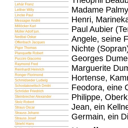
Lehár Franz
Madame Palmyra
Leitner Willy
Lincke Paul
Henri, Marineka
Messager André
Millöcker Karl
Paul Aubier (Te
Müller Adolf jun.
Angele, seine
Nedbal Oskar
Offenbach Jacques
Nichte (Sopran
Pigor Thomas
Planquette Robert
Georges Dumeni
Puccini Giacomo
Raymond Fred
Marguerite Dum
Reinhardt Heinrich
Hortense, Kam
Ronger Florimond
Schmidseder Ludwig
Feodora, eine 
Schostakowitsch Dmitri
Schröder Friedrich
Philippe, Oberk
Steinbrecher Alexander
Stolz Robert
Jean, ein Kelln
Straus Oscar
Strauss Johann
Germain, ein D
Strauss Josef
Striehl Hans