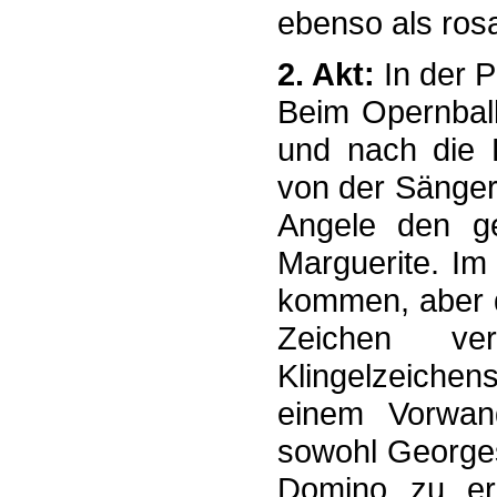
ebenso als ros
2. Akt:
In der 
Beim Opernball
und nach die B
von der Sängeri
Angele den g
Marguerite. Im
kommen, aber d
Zeichen ve
Klingelzeichen
einem Vorwand
sowohl Georges
Domino zu erk