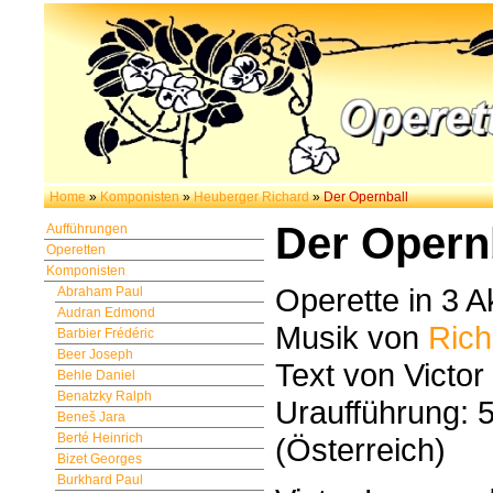
Home
»
Komponisten
»
Heuberger Richard
»
Der Opernball
Der Opern
Aufführungen
Operetten
Komponisten
Operette in 3 A
Abraham Paul
Audran Edmond
Musik von
Rich
Barbier Frédéric
Beer Joseph
Text von Victo
Behle Daniel
Benatzky Ralph
Uraufführung: 
Beneš Jara
Berté Heinrich
(Österreich)
Bizet Georges
Burkhard Paul