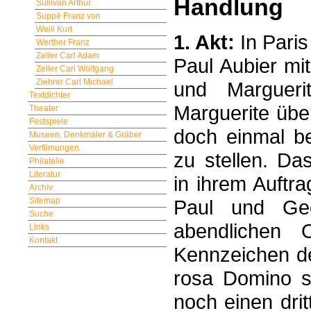
Handlung
Sullivan Arthur
Suppè Franz von
Weill Kurt
1. Akt:
In Pari
Werther Franz
Zeller Carl Adam
Paul Aubier mi
Zeller Carl Wolfgang
Ziehrer Carl Michael
und Margueri
Textdichter
Marguerite übe
Theater
Festspiele
doch einmal be
Museen, Denkmäler & Gräber
Verfilmungen
zu stellen. D
Philatelie
Literatur
in ihrem Auftra
Archiv
Paul und Geo
Sitemap
Suche
abendlichen 
Links
Kontakt
Kennzeichen de
rosa Domino se
noch einen drit