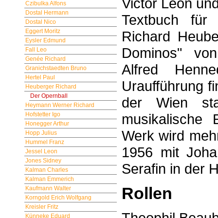
Victor Leon un
Czibulka Alfons
Dostal Hermann
Textbuch für
Dostal Nico
Eggert Moritz
Richard Heube
Eysler Edmund
Dominos" von
Fall Leo
Genée Richard
Alfred Henn
Granichstaedten Bruno
Hertel Paul
Uraufführung f
Heuberger Richard
Der Opernball
der Wien st
Heymann Werner Richard
Hofstetter Igo
musikalische 
Honegger Arthur
Werk wird mehr
Hopp Julius
Hummel Franz
1956 mit Joha
Jessel Leon
Jones Sidney
Serafin in der H
Kalman Charles
Kalman Emmerich
Rollen
Kaufmann Walter
Korngold Erich Wolfgang
Kreisler Fritz
Theophil Beaub
Künneke Eduard