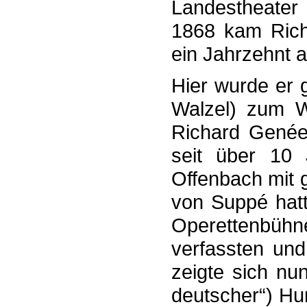
Landes­theate
1868 kam Ric
ein Jahrzehnt 
Hier wurde er g
Walzel) zum We
Richard Genée
seit über 10
Offenbach mit 
von Suppé hatt
Operetten­büh
verfassten und 
zeigte sich nu
deutscher“) Hum