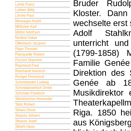
Bruder Rudo
Lehár Franz
Leitner Willy
Kloster. Dann
Lincke Paul
wechselte erst 
Messager André
Millöcker Karl
Adolf Stahl­
Müller Adolf jun.
Nedbal Oskar
unterricht un
Offenbach Jacques
Pigor Thomas
(1799-1858) M
Planquette Robert
Puccini Giacomo
Familie Genée
Raymond Fred
Direktion des
Reinhardt Heinrich
Ronger Florimond
Genée ab 1843
Schmidseder Ludwig
Schostakowitsch Dmitri
Musikdirektor
Schröder Friedrich
Steinbrecher Alexander
Theater­kapell
Stolz Robert
Riga. 1850 he
Straus Oscar
Strauss Johann
aus Königs­ber
Strauss Josef
Striehl Hans