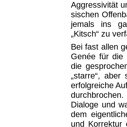
Aggressivität u
sischen Offen­
jemals ins ga
„Kitsch“ zu verf
Bei fast allen
Genée für die 
die ge­sproch­e
„starre“, aber 
erfolg­reiche A
durchbrochen.
Dialoge und wa
dem eigent­lic
und Korrektur 