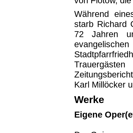
von Flotow, die
Während eines
starb Richard 
72 Jahren u
evangelischen
Stadtpfarrfrie
Trauer­gäste
Zeitungsberich
Karl Millöcker 
Werke
Eigene Oper(e