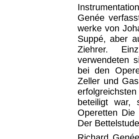
Instru­mentation
Genée verfasst
werke von Joha
Suppé, aber au
Ziehrer. Einz
verwendeten s
bei den Opere
Zeller und Gas
erfolgreichste
beteiligt war,
Operetten Die
Der Bettelstuden
Richard Genée 