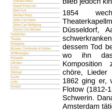
blieb jedoch ki
Sullivan Arthur
Suppè Franz von
1854 wech
Weill Kurt
Werther Franz
Theaterkapel
Zeller Carl Adam
Zeller Carl Wolfgang
Düsseldorf, 
Ziehrer Carl Michael
Textdichter
schwerkranken 
Theater
Festspiele
dessem Tod be
Museen, Denkmäler & Gräber
wo ihn das 
Verfilmungen
Philatelie
Komposition z
Literatur
Archiv
chöre, Lieder 
Sitemap
Suche
1862 ging er, 
Links
Kontakt
Flotow (1812-1
Schwerin. Dan
Amsterdam täti