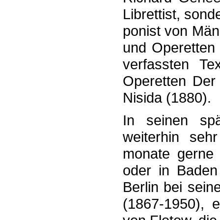
Librettist, son
po­nist von Mä
und Operetten e
verfassten Tex
Operetten Der
Nisida (1880).
In seinen sp
weiterhin seh
monate gerne 
oder in Baden 
Berlin bei sein
(1867-1950), e