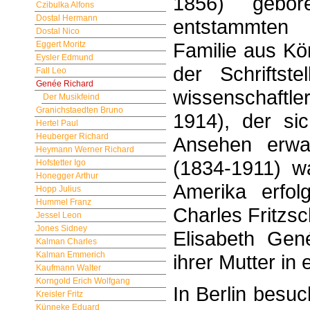
1856) gebore
Czibulka Alfons
Dostal Hermann
entstammten 
Dostal Nico
Familie aus Kö
Eggert Moritz
Eysler Edmund
der Schriftste
Fall Leo
Genée Richard
wissen­schaft
Der Musikfeind
Granichstaedten Bruno
1914), der si
Hertel Paul
Heuberger Richard
Ansehen erwa
Heymann Werner Richard
(1834-1911) w
Hofstetter Igo
Honegger Arthur
Amerika erfol
Hopp Julius
Hummel Franz
Charles Fritzsc
Jessel Leon
Jones Sidney
Elisabeth Gené
Kalman Charles
Kalman Emmerich
ihrer Mutter in
Kaufmann Walter
Korngold Erich Wolfgang
In Berlin besu
Kreisler Fritz
Künneke Eduard