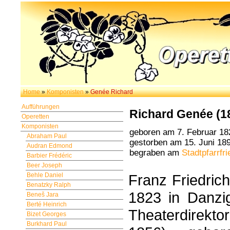
Home
»
Komponisten
»
Genée Richard
Aufführungen
Richard Genée (1
Operetten
Komponisten
geboren am 7. Februar 18
Abraham Paul
gestorben am 15. Juni 189
Audran Edmond
begraben am
Stadtpfarrfr
Barbier Frédéric
Beer Joseph
Behle Daniel
Franz Friedric
Benatzky Ralph
1823 in Danzi
Beneš Jara
Berté Heinrich
Theaterdirekt
Bizet Georges
Burkhard Paul