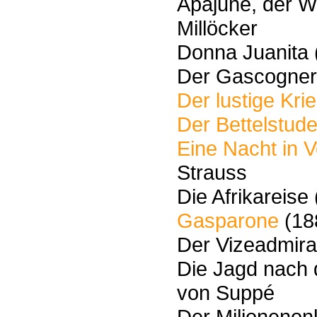
Apajune, der W
Millöcker
Donna Juanita 
Der Gascogner
Der lustige Kri
Der Bettelstude
Eine Nacht in 
Strauss
Die Afrikareis
Gasparone
(188
Der Vizeadmiral
Die Jagd nach 
von Suppé
Der Milionenonk