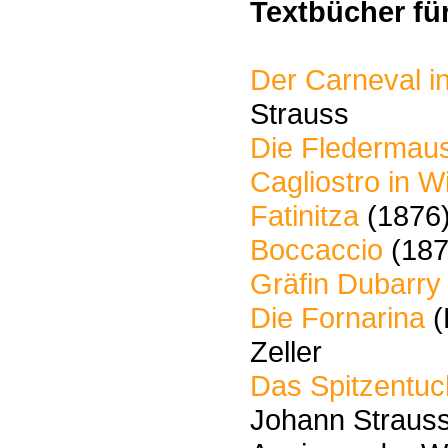
Textbücher fü
Der Carneval 
Strauss
Die Fledermau
Cagliostro in W
Fatinitza
(1876)
Boccaccio
(187
Gräfin Dubarry
Die Fornarina
(
Zeller
Das Spitzentuc
Johann Straus