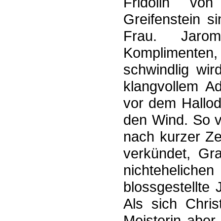
Fridolin vo
Greifenstein s
Frau. Jarom
Komplimenten
schwindlig wir
klangvollem Ad
vor dem Hallod
den Wind. So v
nach kurzer Zei
verkündet, Gra
nichtehelic
blossgestellte 
Als sich Chris
Meisterin aber