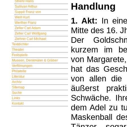
Striehl Hans
Handlung
Sullivan Arthur
Suppè Franz von
Weill Kurt
1. Akt:
In ein
Werther Franz
Mitte des 16. J
Zeller Carl Adam
Zeller Carl Wolfgang
Der Goldschmi
Ziehrer Carl Michael
Textdichter
kurzem im be
Theater
Festspiele
von Margarete,
Museen, Denkmäler & Gräber
Verfilmungen
hat das Gesch
Philatelie
von allen die 
Literatur
Archiv
äußerst prakt
Sitemap
Suche
Schwäche. Ihr
Links
Kontakt
dem Adel zu tu
Maskenball de
Tänzer sogar