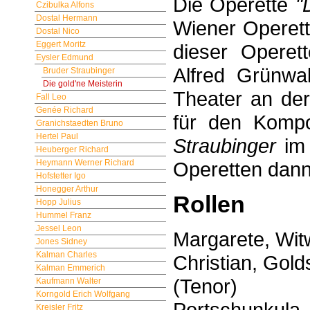
Die Operette
"
Czibulka Alfons
Dostal Hermann
Wiener Operette
Dostal Nico
Eggert Moritz
dieser Opere
Eysler Edmund
Alfred Grünw
Bruder Straubinger
Die gold'ne Meisterin
Theater an de
Fall Leo
Genée Richard
für den Komp
Granichstaedten Bruno
Hertel Paul
Straubinger
im 
Heuberger Richard
Heymann Werner Richard
Operetten dann
Hofstetter Igo
Honegger Arthur
Rollen
Hopp Julius
Hummel Franz
Jessel Leon
Margarete, Wit
Jones Sidney
Kalman Charles
Christian, Gol
Kalman Emmerich
(Tenor)
Kaufmann Walter
Korngold Erich Wolfgang
Portschunkula,
Kreisler Fritz