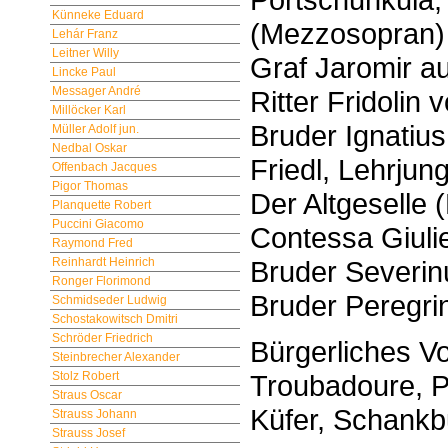
Künneke Eduard
(Mezzosopran)
Lehár Franz
Leitner Willy
Graf Jaromir au
Lincke Paul
Messager André
Ritter Fridolin
Millöcker Karl
Bruder Ignatius
Müller Adolf jun.
Nedbal Oskar
Friedl, Lehrjun
Offenbach Jacques
Pigor Thomas
Der Altgeselle 
Planquette Robert
Puccini Giacomo
Contessa Giulie
Raymond Fred
Bruder Severin
Reinhardt Heinrich
Ronger Florimond
Bruder Peregri
Schmidseder Ludwig
Schostakowitsch Dmitri
Schröder Friedrich
Bürgerliches V
Steinbrecher Alexander
Troubadoure, P
Stolz Robert
Straus Oscar
Küfer, Schank
Strauss Johann
Strauss Josef