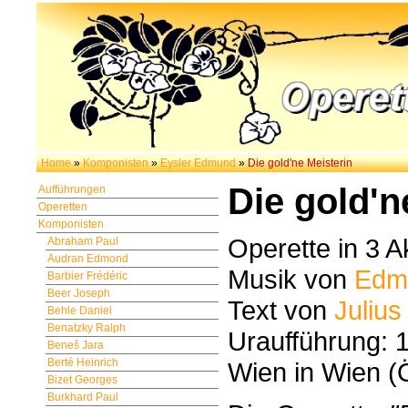
Home
»
Komponisten
»
Eysler Edmund
»
Die gold'ne Meisterin
Die gold'n
Aufführungen
Operetten
Komponisten
Operette in 3 A
Abraham Paul
Audran Edmond
Musik von
Edm
Barbier Frédéric
Beer Joseph
Text von
Juliu
Behle Daniel
Benatzky Ralph
Uraufführung: 
Beneš Jara
Berté Heinrich
Wien in Wien (
Bizet Georges
Burkhard Paul