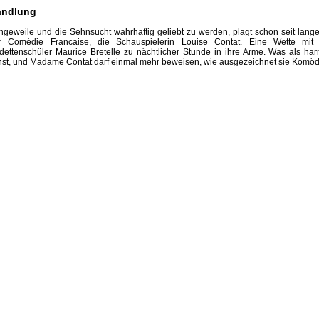
andlung
ngeweile und die Sehnsucht wahrhaftig geliebt zu werden, plagt schon seit lang
r Comédie Francaise, die Schauspielerin Louise Contat. Eine Wette mit
dettenschüler Maurice Bretelle zu nächtlicher Stunde in ihre Arme. Was als harm
nst, und Madame Contat darf einmal mehr beweisen, wie ausgezeichnet sie Komödi