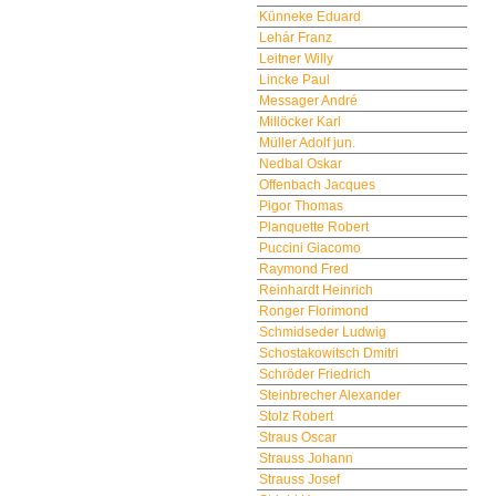
Künneke Eduard
Lehár Franz
Leitner Willy
Lincke Paul
Messager André
Millöcker Karl
Müller Adolf jun.
Nedbal Oskar
Offenbach Jacques
Pigor Thomas
Planquette Robert
Puccini Giacomo
Raymond Fred
Reinhardt Heinrich
Ronger Florimond
Schmidseder Ludwig
Schostakowitsch Dmitri
Schröder Friedrich
Steinbrecher Alexander
Stolz Robert
Straus Oscar
Strauss Johann
Strauss Josef