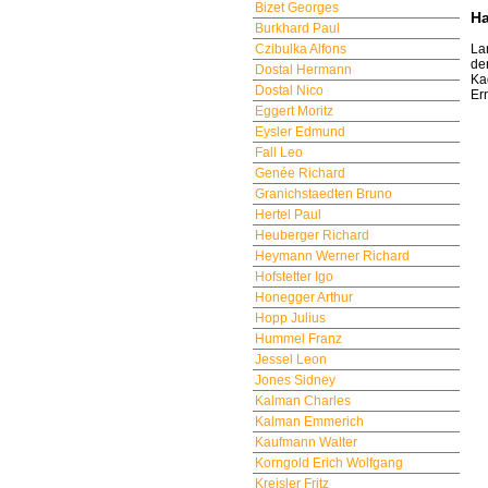
Bizet Georges
H
Burkhard Paul
La
Czibulka Alfons
de
Dostal Hermann
Ka
Dostal Nico
Er
Eggert Moritz
Eysler Edmund
Fall Leo
Genée Richard
Granichstaedten Bruno
Hertel Paul
Heuberger Richard
Heymann Werner Richard
Hofstetter Igo
Honegger Arthur
Hopp Julius
Hummel Franz
Jessel Leon
Jones Sidney
Kalman Charles
Kalman Emmerich
Kaufmann Walter
Korngold Erich Wolfgang
Kreisler Fritz