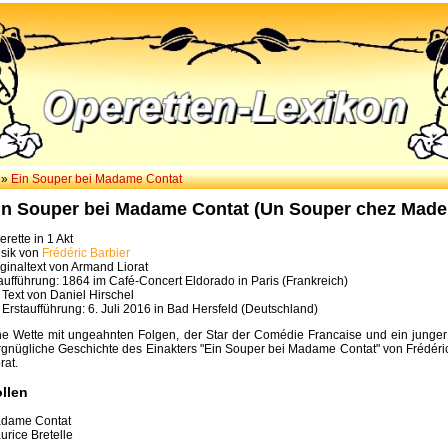
»
Ein Souper bei Madame Contat
in Souper bei Madame Contat (Un Souper chez Madem
rette in 1 Akt
sik von
Frédéric Barbier
iginaltext von Armand Liorat
aufführung: 1864 im Café-Concert Eldorado in Paris (Frankreich)
. Text von Daniel Hirschel
. Erstaufführung: 6. Juli 2016 in Bad Hersfeld (Deutschland)
ne Wette mit ungeahnten Folgen, der Star der Comédie Francaise und ein junger 
rgnügliche Geschichte des Einakters "Ein Souper bei Madame Contat" von Frédéri
rat.
llen
dame Contat
urice Bretelle