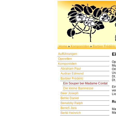
Home
»
Komponisten
»
Barbier Frédéric
E
Aufführungen
Operetten
Ope
Komponisten
Mu
Abraham Paul
Or
Ur
Audran Edmond
Dt
Barbier Frédéric
Dt
Ein Souper bei Madame Contat
Ei
Die kleine Baronesse
ve
Beer Joseph
Lio
Behle Daniel
Ro
Benatzky Ralph
Beneš Jara
Ma
Ma
Berté Heinrich