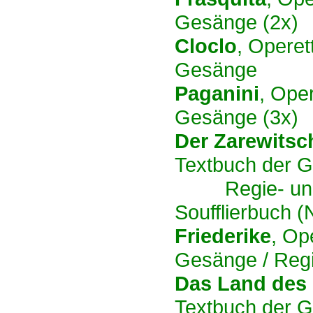
Gesänge (2x)
Cloclo
, Operet
Gesänge
Paganini
, Oper
Gesänge (3x)
Der Zarewitsc
Textbuch der 
Regie- und So
Soufflierbuch 
Friederike
, Op
Gesänge /
Regi
Das Land des
Textbuch der G