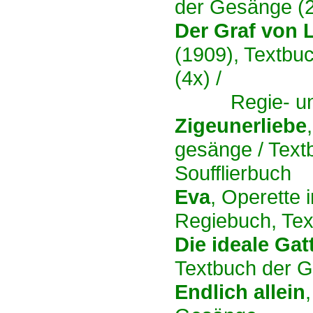
der Gesänge (
Der Graf von
(1909), Textbu
(4x) /
Regie- u
Zigeunerliebe
gesänge / Text
Soufflierbuch
Eva
, Operette i
Regiebuch, Tex
Die ideale Gat
Textbuch der 
Endlich allein