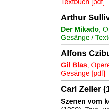
Textbuch [pdf]
Arthur Sulli
Der Mikado
, O
Gesänge / Tex
Alfons Czib
Gil Blas
, Opere
Gesänge [pdf]
Carl Zeller 
Szenen vom kö