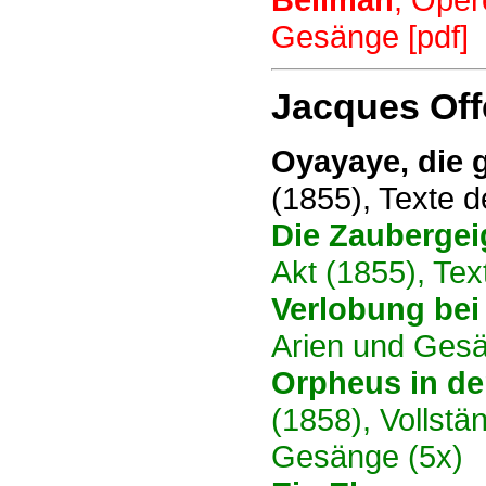
Gesänge [pdf]
Jacques Off
Oyayaye, die 
(1855), Texte 
Die Zaubergei
Akt (1855), Te
Verlobung bei
Arien und Ges
Orpheus in de
(1858), Vollstä
Gesänge (5x)