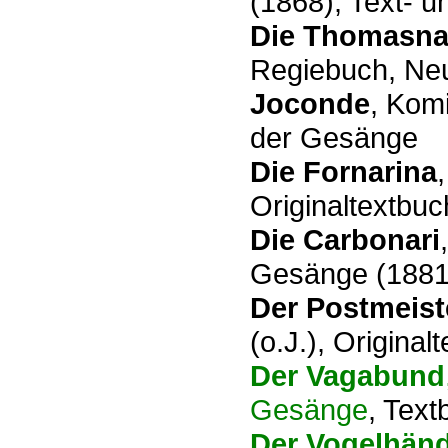
(1868), Text- 
Die Thomasna
Regiebuch, Neu
Joconde
, Kom
der Gesänge
Die Fornarina
Originaltextbuc
Die Carbonari
Gesänge (1881)
Der Postmeist
(o.J.), Original
Der Vagabund
Gesänge
, Text
Der Vogelhänd