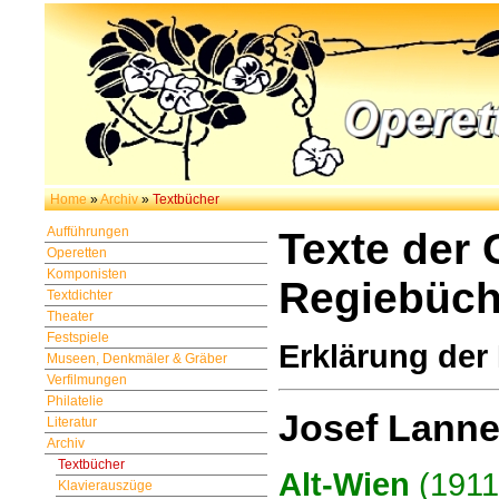
Home
»
Archiv
»
Textbücher
Aufführungen
Texte der
Operetten
Komponisten
Regiebüch
Textdichter
Theater
Festspiele
Erklärung der
Museen, Denkmäler & Gräber
Verfilmungen
Philatelie
Josef Lanne
Literatur
Archiv
Textbücher
Alt-Wien
(1911)
Klavierauszüge