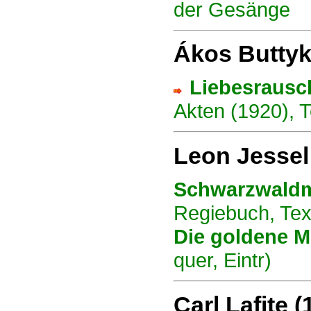
der Gesänge
Ákos Butty
Liebesrausc
Akten (1920), 
Leon Jessel
Schwarzwald
Regiebuch,
Tex
Die goldene M
quer, Eintr)
C
arl Lafite 