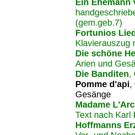
Ein Ehemann v
handgeschriebe
(gem.geb.7)
Fortunios Lie
Klavierauszug m
Die schöne He
Arien und Gesä
Die Banditen
,
Pomme d'api
,
Gesänge
Madame L'Arc
Text nach Karl
Hoffmanns Er