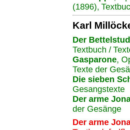
(1896), Textbu
Karl Millöck
Der Bettelstu
Textbuch / Tex
Gasparone
, O
Texte der Ges
Die sieben S
Gesangstexte
Der arme Jon
der Gesänge
Der arme Jon