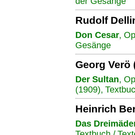
der Gesänge
Rudolf Dell
Don Cesar
, Op
Gesänge
Georg Verö
Der Sultan
, Op
(1909), Textbu
Heinrich Ber
Das Dreimäde
Textbuch / Tex