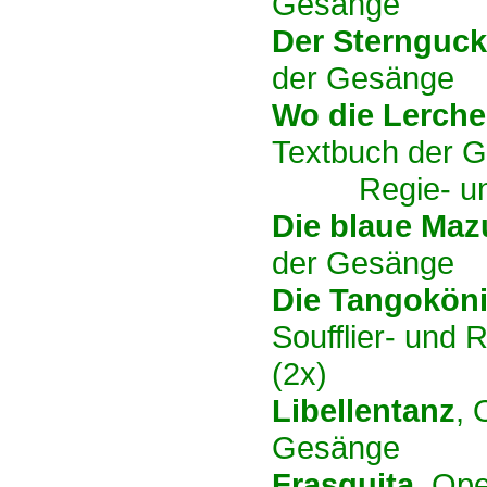
Gesänge
Der Sternguck
der Gesänge
Wo die Lerche
Textbuch der 
Regie- u
Die blaue Maz
der Gesänge
Die Tangoköni
Soufflier- und 
(2x)
Libellentanz
, 
Gesänge
Frasquita
, Ope