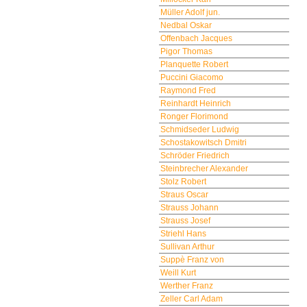
Müller Adolf jun.
Nedbal Oskar
Offenbach Jacques
Pigor Thomas
Planquette Robert
Puccini Giacomo
Raymond Fred
Reinhardt Heinrich
Ronger Florimond
Schmidseder Ludwig
Schostakowitsch Dmitri
Schröder Friedrich
Steinbrecher Alexander
Stolz Robert
Straus Oscar
Strauss Johann
Strauss Josef
Striehl Hans
Sullivan Arthur
Suppè Franz von
Weill Kurt
Werther Franz
Zeller Carl Adam