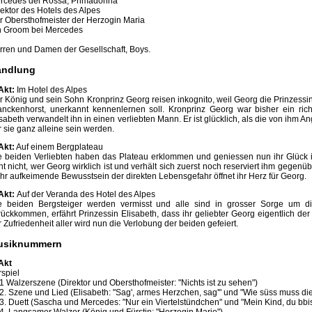
rcedes del Rossa, Primadonna
rektor des Hotels des Alpes
r Obersthofmeister der Herzogin Maria
n Groom bei Mercedes
rren und Damen der Gesellschaft, Boys.
andlung
Akt:
Im Hotel des Alpes
r König und sein Sohn Kronprinz Georg reisen inkognito, weil Georg die Prinzessin
anckenhorst, unerkannt kennenlernen soll. Kronprinz Georg war bisher ein richt
isabeth verwandelt ihn in einen verliebten Mann. Er ist glücklich, als die von ihm A
r sie ganz alleine sein werden.
Akt:
Auf einem Bergplateau
e beiden Verliebten haben das Plateau erklommen und geniessen nun ihr Glück i
nt nicht, wer Georg wirklich ist und verhält sich zuerst noch reserviert ihm gegen
 ihr aufkeimende Bewusstsein der direkten Lebensgefahr öffnet ihr Herz für Georg.
 Akt:
Auf der Veranda des Hotel des Alpes
e beiden Bergsteiger werden vermisst und alle sind in grosser Sorge um di
rückkommen, erfährt Prinzessin Elisabeth, dass ihr geliebter Georg eigentlich der 
r Zufriedenheit aller wird nun die Verlobung der beiden gefeiert.
usiknummern
 Akt
rspiel
.1 Walzerszene (Direktor und Obersthofmeister: "Nichts ist zu sehen")
.2. Szene und Lied (Elisabeth: "Sag', armes Herzchen, sag'" und "Wie süss muss die
.3. Duett (Sascha und Mercedes: "Nur ein Viertelstündchen" und "Mein Kind, du bbi