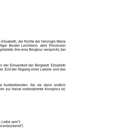
 Elisabeth, die Nichte der Herzogin Maria
iger Bruder Leichtsinn, aber Prinzessin
ngebetete ihm eine Bergtour verspricht, bei
n der Einsamkeit der Bergwelt.
Elisabeth
über. Erst der Abgang einer Lawine und das
e Ausbleibenden. Als sie dann endlich
ihr zur Heirat vorbestimmte Kronprinz ist.
 Liebe sein")
st entzückend")