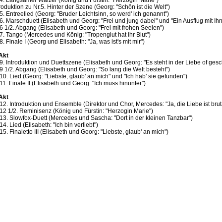
.4. Langsamer Walzer (König und Fürstin: "Herzogin Marie")
roduktion zu Nr.5. Hinter der Szene (Georg: "Schön ist die Welt")
5. Entreelied (Georg: "Bruder Leichtsinn, so werd' ich genannt")
.6. Marschduett (Elisabeth und Georg: "Frei und jung dabei" und "Ein Ausflug mit Ih
.6 1/2. Abgang (Elisabeth und Georg: "Frei mit frohen Seelen")
.7. Tango (Mercedes und König: "Tropenglut hat ihr Blut")
8. Finale I (Georg und Elisabeth: "Ja, was ist's mit mir")
 Akt
.9. Introduktion und Duettszene (Elisabeth und Georg: "Es steht in der Liebe of ges
.9 1/2. Abgang (Elisabeth und Georg: "So lang die Welt besteht")
10. Lied (Georg: "Liebste, glaub' an mich" und "Ich hab' sie gefunden")
11. Finale II (Elisabeth und Georg: "Ich muss hinunter")
 Akt
.12. Introduktion und Ensemble (Direktor und Chor, Mercedes: "Ja, die Liebe ist brut
.12 1/2. Reminisenz (König und Fürstin: "Herzogin Marie")
.13. Slowfox-Duett (Mercedes und Sascha: "Dort in der kleinen Tanzbar")
14. Lied (Elisabeth: "Ich bin verliebt")
15. Finaletto III (Elisabeth und Georg: "Liebste, glaub' an mich")