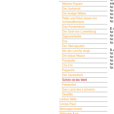
Nr
Int
Wiener Frauen
Nr.
Die Juxheirat
Nr
Die lustige Witwe
Nr
Nr
Peter und Paul reisen ins
Nr.
Schlaraffenland
Das Fürstenkind
2.
Der Graf von Luxemburg
Nr
Nr
Zigeunerliebe
Nr.
Eva
Nr.
Der Sterngucker
3.
Wo die Lerche singt
Nr
Die blaue Mazur
Nr
Frasquita
Nr
Nr.
Clo-Clo
Nr.
Paganini
Der Zarewitsch
Schön ist die Welt
Friederike
Das Land des Lächelns
Giuditta
Leitner Willy
Lincke Paul
Messager André
Millöcker Karl