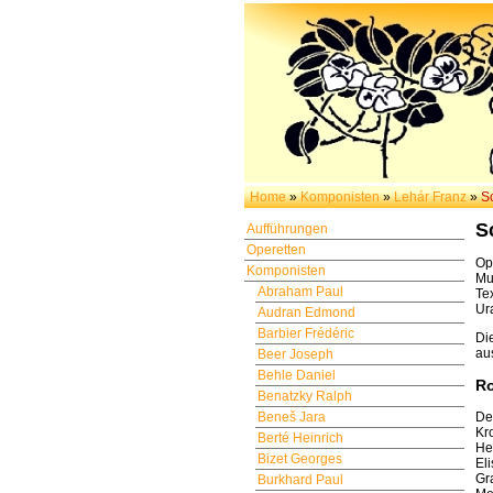
Home
»
Komponisten
»
Lehár Franz
»
Sc
S
Aufführungen
Operetten
Op
Komponisten
Mu
Abraham Paul
Te
Ur
Audran Edmond
Barbier Frédéric
Di
au
Beer Joseph
Behle Daniel
Ro
Benatzky Ralph
De
Beneš Jara
Kr
Berté Heinrich
He
Bizet Georges
El
Gr
Burkhard Paul