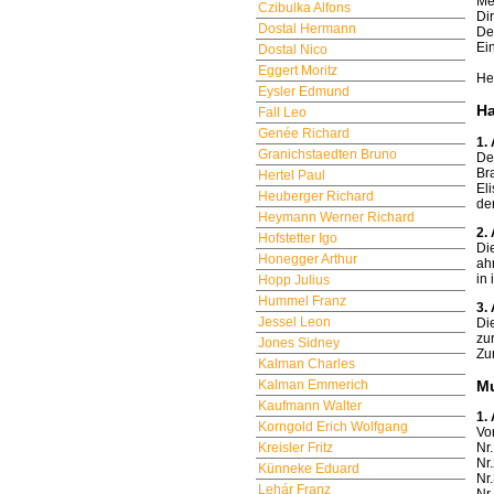
Me
Czibulka Alfons
Di
Dostal Hermann
De
Ei
Dostal Nico
Eggert Moritz
He
Eysler Edmund
H
Fall Leo
Genée Richard
1. 
Granichstaedten Bruno
De
Br
Hertel Paul
El
Heuberger Richard
de
Heymann Werner Richard
2. 
Hofstetter Igo
Di
Honegger Arthur
ah
in
Hopp Julius
Hummel Franz
3.
Jessel Leon
Di
zu
Jones Sidney
Zu
Kalman Charles
M
Kalman Emmerich
Kaufmann Walter
1.
Korngold Erich Wolfgang
Vo
Kreisler Fritz
Nr
Nr
Künneke Eduard
Nr
Lehár Franz