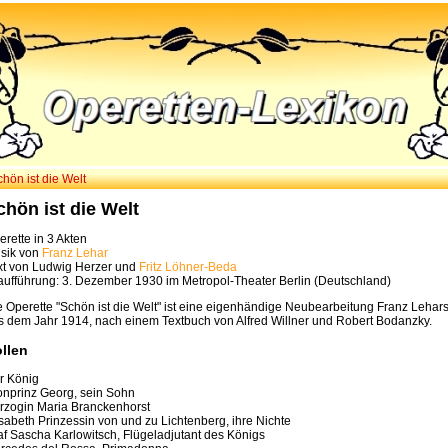
hön ist die Welt
chön ist die Welt
erette in 3 Akten
sik von
Franz Lehar
xt von Ludwig Herzer und
Fritz Löhner-Beda
aufführung: 3. Dezember 1930 im Metropol-Theater Berlin (Deutschland)
e Operette "Schön ist die Welt" ist eine eigenhändige Neubearbeitung Franz Lehars 
s dem Jahr 1914, nach einem Textbuch von Alfred Willner und Robert Bodanzky.
llen
r König
onprinz Georg, sein Sohn
rzogin Maria Branckenhorst
isabeth Prinzessin von und zu Lichtenberg, ihre Nichte
af Sascha Karlowitsch, Flügeladjutant des Königs