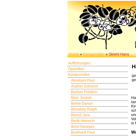
Home
»
Komponisten
»
Striehl Hans
Aufführungen
H
Operetten
Komponisten
ge
ge
Abraham Paul
Audran Edmond
Barbier Frédéric
Beer Joseph
Ha
la
Behle Daniel
Ki
Benatzky Ralph
sc
un
Beneš Jara
Vo
Berté Heinrich
in
Bizet Georges
W
Burkhard Paul