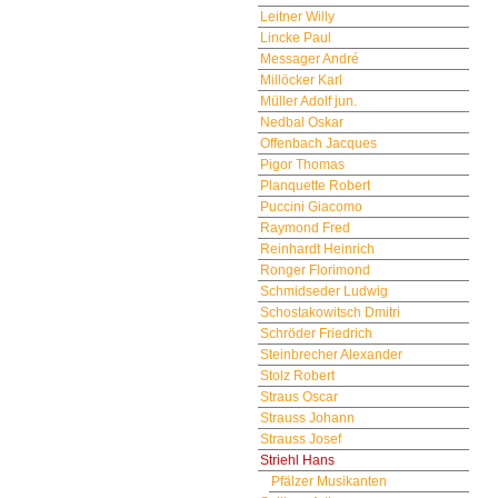
Leitner Willy
Lincke Paul
Messager André
Millöcker Karl
Müller Adolf jun.
Nedbal Oskar
Offenbach Jacques
Pigor Thomas
Planquette Robert
Puccini Giacomo
Raymond Fred
Reinhardt Heinrich
Ronger Florimond
Schmidseder Ludwig
Schostakowitsch Dmitri
Schröder Friedrich
Steinbrecher Alexander
Stolz Robert
Straus Oscar
Strauss Johann
Strauss Josef
Striehl Hans
Pfälzer Musikanten