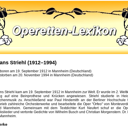
ans Striehl (1912–1994)
boren am 19. September 1912 in Mannheim (Deutschland)
storben am 20. November 1994 in Mannheim (Deutschland)
ns Striehl kam am 19. September 1912 in Mannheim zur Welt. Er wurde im 2. Welt
ng auf eine Beinprothese und Krücken angewiesen. Striehl studierte in He
rchenmusik zu. Anschließend war Paul Hindemith an der Berliner Hochschule fü
hrieb zahlreiche Orchesterwerke und bearbeitete die Oper "Orfeo" von Monteverdi.
d Mannheim. Gemeinsam mit dem Textdichter Kurt Neufert schuf er die Opere
lkslieder und vertonte Gedichte von Wilhelm Busch und Christian Morgenstern. Dr.
 Mannheim.
erke