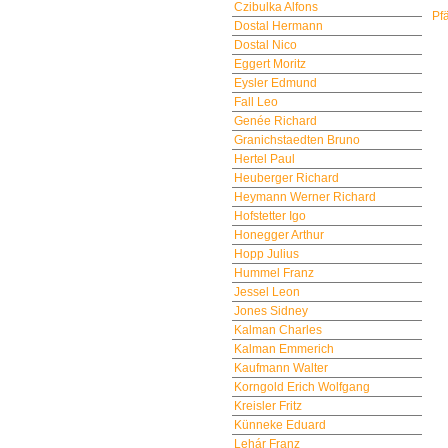
Czibulka Alfons
Pf
Dostal Hermann
Dostal Nico
Eggert Moritz
Eysler Edmund
Fall Leo
Genée Richard
Granichstaedten Bruno
Hertel Paul
Heuberger Richard
Heymann Werner Richard
Hofstetter Igo
Honegger Arthur
Hopp Julius
Hummel Franz
Jessel Leon
Jones Sidney
Kalman Charles
Kalman Emmerich
Kaufmann Walter
Korngold Erich Wolfgang
Kreisler Fritz
Künneke Eduard
Lehár Franz