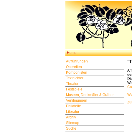
Home
"
Aufführungen
Operetten
Am
Komponisten
ge
Textdichter
Di
Wi
Theater
Ca
Festspiele
Wei
Museen, Denkmäler & Gräber
Verfilmungen
Zu
Philatelie
Literatur
Archiv
Sitemap
Suche