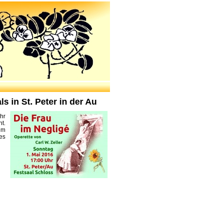
s in St. Peter in der Au
hr
ht.
im
es