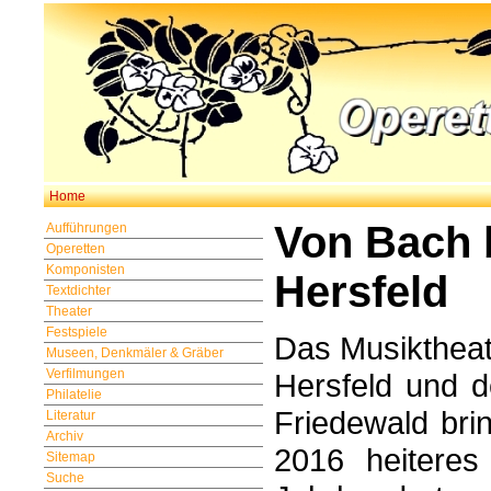
Home
Von Bach 
Aufführungen
Operetten
Komponisten
Hersfeld
Textdichter
Theater
Festspiele
Das Musikthea
Museen, Denkmäler & Gräber
Verfilmungen
Hersfeld und 
Philatelie
Friedewald brin
Literatur
Archiv
2016 heiteres
Sitemap
Suche