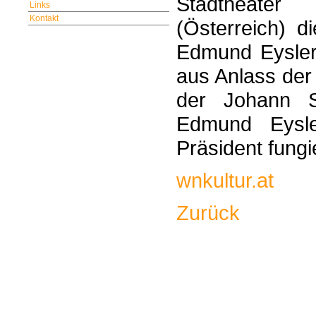
Stadtheater
Links
Kontakt
(Österreich) d
Edmund Eysler
aus Anlass der
der Johann St
Edmund Eysl
Präsident fungi
wnkultur.at
Zurück