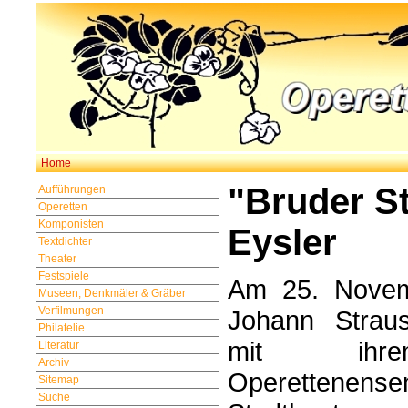
Home
"Bruder S
Aufführungen
Operetten
Komponisten
Eysler
Textdichter
Theater
Festspiele
Am 25. Novem
Museen, Denkmäler & Gräber
Verfilmungen
Johann Straus
Philatelie
mit ihre
Literatur
Archiv
Operettene
Sitemap
Suche