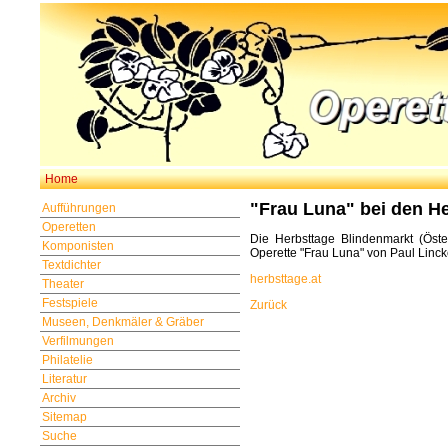
Home
"Frau Luna" bei den H
Aufführungen
Operetten
Die Herbsttage Blindenmarkt (Öste
Komponisten
Operette "Frau Luna" von Paul Linck
Textdichter
herbsttage.at
Theater
Festspiele
Zurück
Museen, Denkmäler & Gräber
Verfilmungen
Philatelie
Literatur
Archiv
Sitemap
Suche