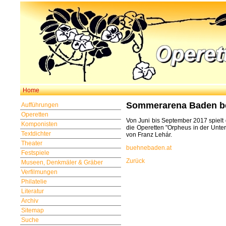
Home
Sommerarena Baden be
Aufführungen
Operetten
Von Juni bis September 2017 spielt
Komponisten
die Operetten "Orpheus in der Unte
Textdichter
von Franz Lehár.
Theater
buehnebaden.at
Festspiele
Zurück
Museen, Denkmäler & Gräber
Verfilmungen
Philatelie
Literatur
Archiv
Sitemap
Suche