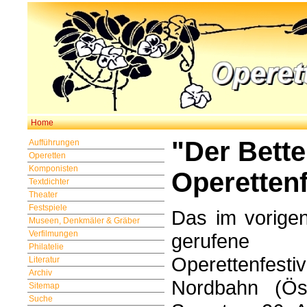
Home
"Der Bette
Aufführungen
Operetten
Komponisten
Operettenf
Textdichter
Theater
Festspiele
Das im vorige
Museen, Denkmäler & Gräber
Verfilmungen
gerufene
Philatelie
Operettenfestiv
Literatur
Archiv
Nordbahn (Öst
Sitemap
Suche