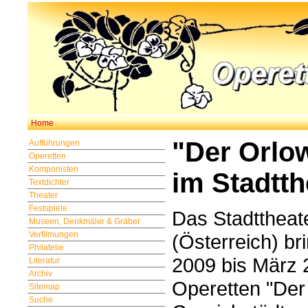
Home
"Der Orlo
Aufführungen
Operetten
Komponisten
im Stadtt
Textdichter
Theater
Festspiele
Das Stadttheat
Museen, Denkmäler & Gräber
Verfilmungen
(Österreich) b
Philatelie
2009 bis März 
Literatur
Archiv
Operetten "Der
Sitemap
Suche