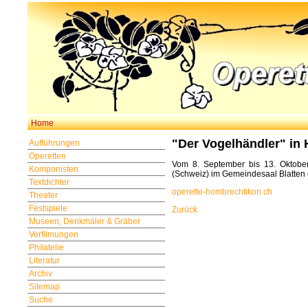
Home
"Der Vogelhändler" in
Aufführungen
Operetten
Vom 8. September bis 13. Oktober
Komponisten
(Schweiz) im Gemeindesaal Blatten d
Textdichter
operette-hombrechtikon.ch
Theater
Festspiele
Zurück
Museen, Denkmäler & Gräber
Verfilmungen
Philatelie
Literatur
Archiv
Sitemap
Suche