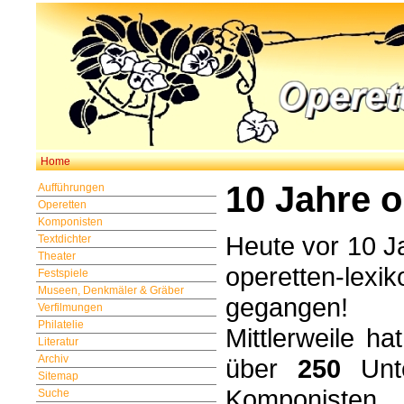
Home
10 Jahre o
Aufführungen
Operetten
Komponisten
Heute vor 10 Ja
Textdichter
Theater
operetten-le
Festspiele
Museen, Denkmäler & Gräber
gegangen!
Verfilmungen
Philatelie
Mittlerweile h
Literatur
Archiv
über
250
Unte
Sitemap
Komponisten,
Suche