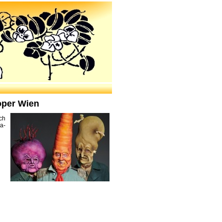
oper Wien
ch
a-