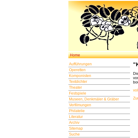
Home
"
Aufführungen
Operetten
Di
Komponisten
vo
Textdichter
bo
Theater
vo
Festspiele
Zu
Museen, Denkmäler & Gräber
Verfilmungen
Philatelie
Literatur
Archiv
Sitemap
Suche