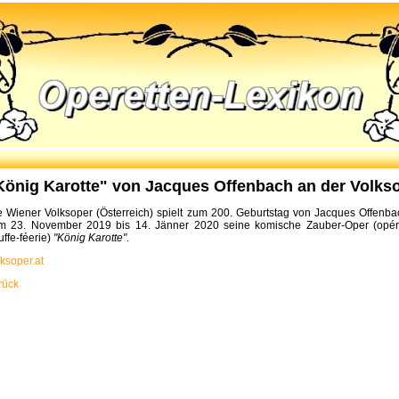
König Karotte" von Jacques Offenbach an der Volks
e Wiener Volksoper (Österreich) spielt zum 200. Geburtstag von Jacques Offenba
m 23. November 2019 bis 14. Jänner 2020 seine komische Zauber-Oper (opér
uffe-féerie)
"König Karotte"
.
lksoper.at
rück