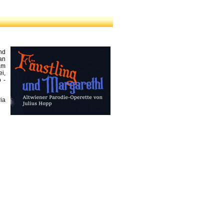
nd
an
am
i,
 -
ia