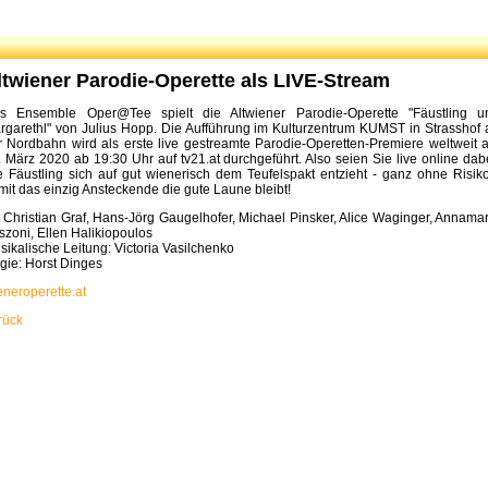
ltwiener Parodie-Operette als LIVE-Stream
s Ensemble Oper@Tee spielt die Altwiener Parodie-Operette "Fäustling u
rgarethl" von Julius Hopp. Die Aufführung im Kulturzentrum KUMST in Strasshof 
r Nordbahn wird als erste
live gestreamte Parodie-Operetten-Premiere weltweit 
. März 2020 ab 19:30 Uhr auf tv21.at durchgeführt. Also seien Sie live online dabe
e Fäustling sich auf gut wienerisch dem Teufelspakt entzieht - ganz ohne Risiko
mit das einzig Ansteckende die gute Laune bleibt!
t Christian Graf, Hans-Jörg Gaugelhofer, Michael Pinsker, Alice Waginger, Annamar
szoni, Ellen Halikiopoulos
sikalische Leitung: Victoria Vasilchenko
gie: Horst Dinges
eneroperette.at
rück