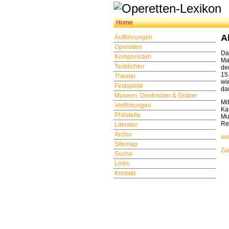
Home
A
Aufführungen
Operetten
Da
Komponisten
Ma
Textdichter
de
15
Theater
wi
Festspiele
da
Museen, Denkmäler & Gräber
Mi
Verfilmungen
Ka
Philatelie
Mu
Re
Literatur
Archiv
wi
Sitemap
Zu
Suche
Links
Kontakt