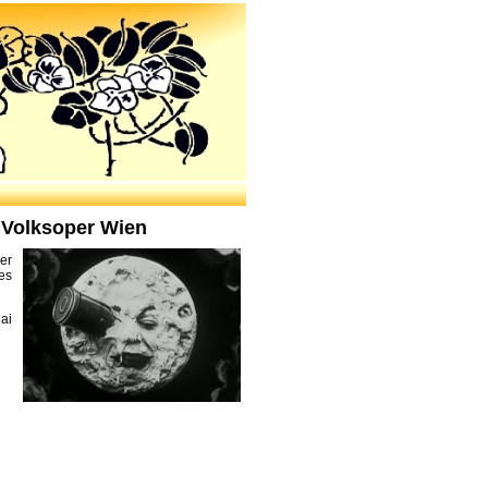
 Volksoper Wien
er
es
ai