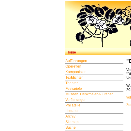
Home
"
Aufführungen
Operetten
Vo
Komponisten
"D
Textdichter
Ve
Theater
We
Festspiele
20
Museen, Denkmäler & Gräber
vo
Verfilmungen
Zu
Philatelie
Literatur
Archiv
Sitemap
Suche