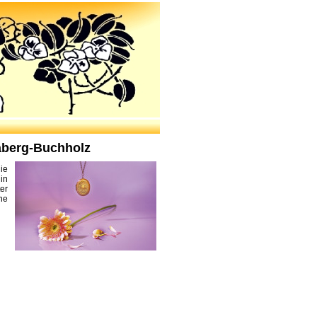
aberg-Buchholz
ie
in
er
ne