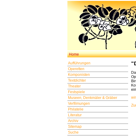
Home
"
Aufführungen
Operetten
Da
Komponisten
Op
Textdichter
Bi
Ko
Theater
ei
Festspiele
win
Museen, Denkmäler & Gräber
Verfilmungen
Zu
Philatelie
Literatur
Archiv
Sitemap
Suche