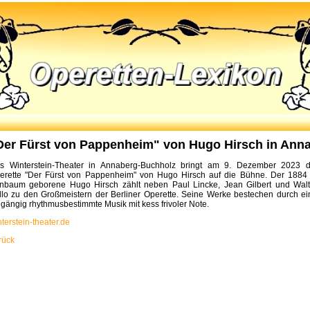
Der Fürst von Pappenheim" von Hugo Hirsch in Ann
s Winterstein-Theater in Annaberg-Buchholz bringt am 9. Dezember 2023 d
erette "Der Fürst von Pappenheim" von Hugo Hirsch auf die Bühne. Der 1884 
rnbaum geborene Hugo Hirsch zählt neben Paul Lincke, Jean Gilbert und Walt
llo zu den Großmeistern der Berliner Operette. Seine Werke bestechen durch ei
ngängig rhythmusbestimmte Musik mit kess frivoler Note.
terstein-theater.de
rück