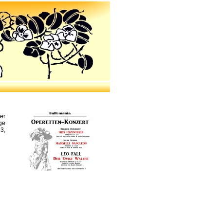
er
ge
3,