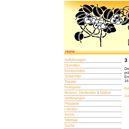
Home
3
Aufführungen
Operetten
Dr
Komponisten
pr
Textdichter
Er
16
Theater
Festspiele
bu
Museen, Denkmäler & Gräber
Zu
Verfilmungen
Philatelie
Literatur
Archiv
Sitemap
Suche