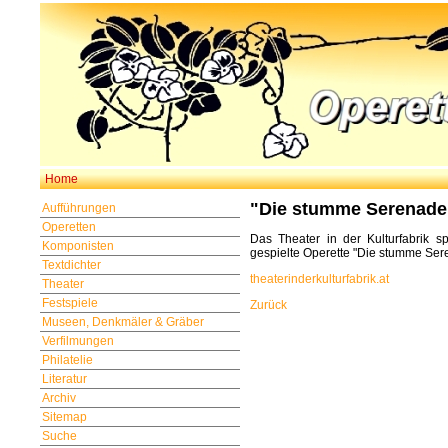
Home
"Die stumme Serenade"
Aufführungen
Operetten
Das Theater in der Kulturfabrik sp
Komponisten
gespielte Operette "Die stumme Ser
Textdichter
theaterinderkulturfabrik.at
Theater
Festspiele
Zurück
Museen, Denkmäler & Gräber
Verfilmungen
Philatelie
Literatur
Archiv
Sitemap
Suche