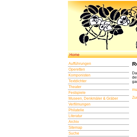
Home
R
Aufführungen
Operetten
Da
Komponisten
de
Textdichter
ga
Theater
mu
Festspiele
Zu
Museen, Denkmäler & Gräber
Verfilmungen
Philatelie
Literatur
Archiv
Sitemap
Suche