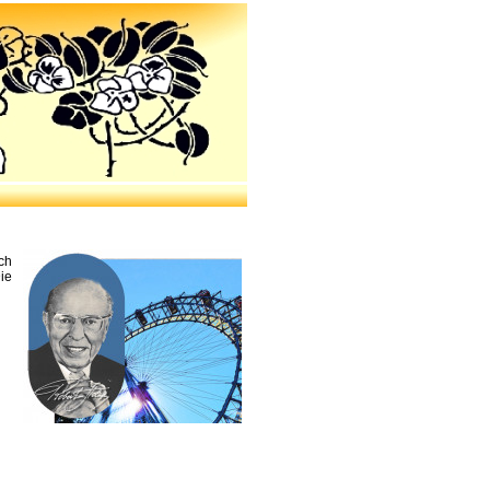
ch
ie