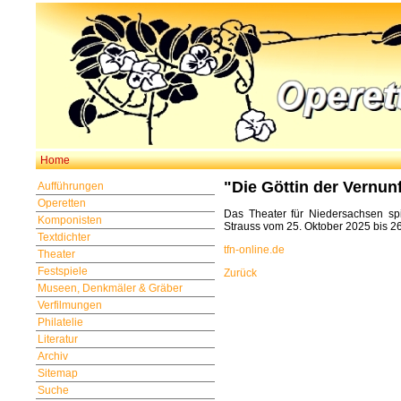
Home
"Die Göttin der Vernun
Aufführungen
Operetten
Das Theater für Niedersachsen sp
Komponisten
Strauss vom 25. Oktober 2025 bis 26.
Textdichter
tfn-online.de
Theater
Festspiele
Zurück
Museen, Denkmäler & Gräber
Verfilmungen
Philatelie
Literatur
Archiv
Sitemap
Suche