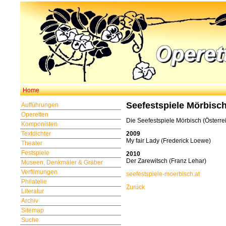
Home
Seefestspiele Mörbisc
Aufführungen
Operetten
Die Seefestspiele Mörbisch (Österre
Komponisten
Textdichter
2009
My fair Lady (Frederick Loewe)
Theater
Festspiele
2010
Der Zarewitsch (Franz Lehar)
Museen, Denkmäler & Gräber
Verfilmungen
seefestspiele-moerbisch.at
Philatelie
Zurück
Literatur
Archiv
Sitemap
Suche