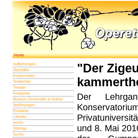
Home
"Der Zigeu
Aufführungen
Operetten
Komponisten
kammerthe
Textdichter
Theater
Festspiele
Der Lehrgan
Museen, Denkmäler & Gräber
Konserv
Verfilmungen
Philatelie
Privatuniversit
Literatur
Archiv
und 8. Mai 201
Sitemap
Suche