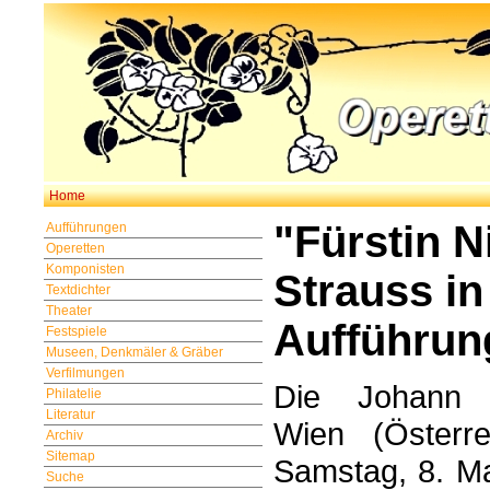
Home
"Fürstin N
Aufführungen
Operetten
Komponisten
Strauss i
Textdichter
Theater
Aufführun
Festspiele
Museen, Denkmäler & Gräber
Verfilmungen
Die Johann S
Philatelie
Literatur
Wien (Österre
Archiv
Sitemap
Samstag, 8. Ma
Suche