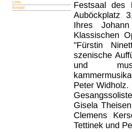
Links
Festsaal des 
Kontakt
Auböckplatz 3
Ihres Johann
Klassischen O
"Fürstin Nin
szenische Auff
und musik
kammermusikali
Peter Widholz.
Gesangssoliste
Gisela Theisen
Clemens Kers
Tettinek und Pe