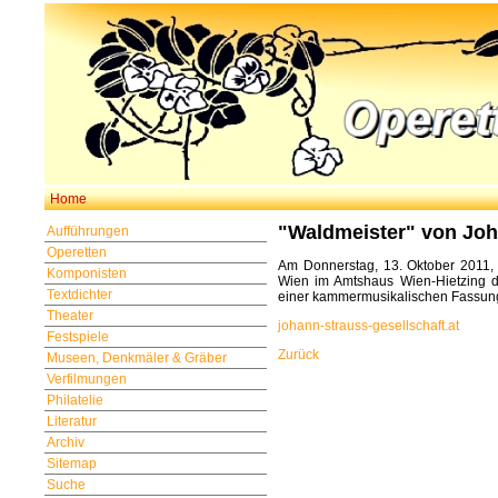
Home
"Waldmeister" von Joh
Aufführungen
Operetten
Am Donnerstag, 13. Oktober 2011, 
Komponisten
Wien im Amtshaus Wien-Hietzing d
Textdichter
einer kammermusikalischen Fassung 
Theater
johann-strauss-gesellschaft.at
Festspiele
Zurück
Museen, Denkmäler & Gräber
Verfilmungen
Philatelie
Literatur
Archiv
Sitemap
Suche