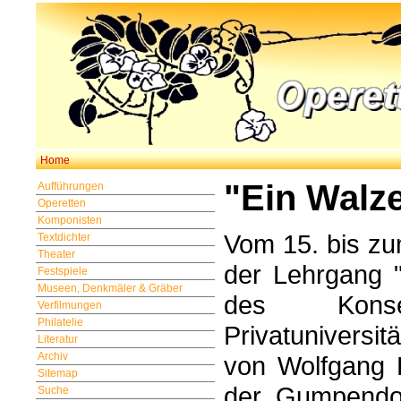
Home
"Ein Walz
Aufführungen
Operetten
Komponisten
Vom 15. bis zum
Textdichter
Theater
der Lehrgang "
Festspiele
Museen, Denkmäler & Gräber
des Konse
Verfilmungen
Philatelie
Privatuniversi
Literatur
Archiv
von Wolfgang 
Sitemap
der Gumpendor
Suche