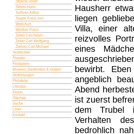
Strauss Josef
Hausherr etwa
Striehl Hans
Sullivan Arthur
liegen geblieb
Suppè Franz von
Weill Kurt
Villa, einer a
Werther Franz
Zeller Carl Adam
reizvolles Por
Zeller Carl Wolfgang
eines Mädch
Ziehrer Carl Michael
Textdichter
ausgeschrieb
Theater
Festspiele
bewirbt. Eben
Museen, Denkmäler & Gräber
Verfilmungen
angeblich beau
Philatelie
Abend herbestel
Literatur
Archiv
ist zuerst befr
Sitemap
Suche
dem Trubel 
Links
Kontakt
Verhalten de
bedrohlich nah