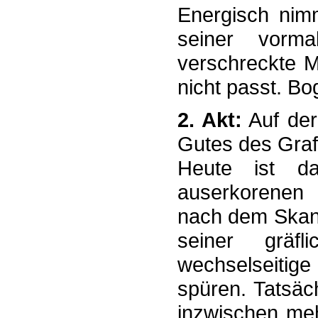
Energisch nimm
seiner vorma
verschreckte M
nicht passt. Bo
2. Akt:
Auf der
Gutes des Grafe
Heute ist da
auserkorenen 
nach dem Skand
seiner gräfl
wechselseitige
spüren. Tatsäc
inzwischen meh