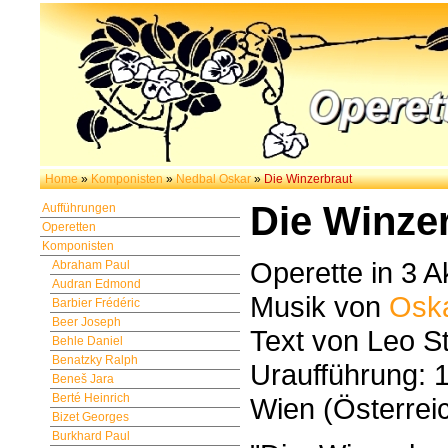
Home
»
Komponisten
»
Nedbal Oskar
»
Die Winzerbraut
Die Winze
Aufführungen
Operetten
Komponisten
Operette in 3 A
Abraham Paul
Audran Edmond
Musik von
Osk
Barbier Frédéric
Beer Joseph
Text von Leo St
Behle Daniel
Benatzky Ralph
Uraufführung: 
Beneš Jara
Berté Heinrich
Wien (Österrei
Bizet Georges
Burkhard Paul