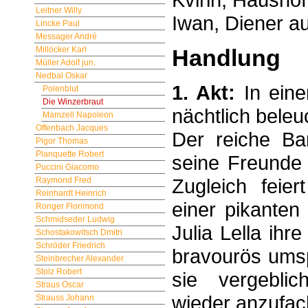
Leitner Willy
Iwan, Diener au
Lincke Paul
Messager André
Handlung
Millöcker Karl
Müller Adolf jun.
Nedbal Oskar
1. Akt:
In eine
Polenblut
Die Winzerbraut
nächtlich beleu
Mamzell Napoleon
Offenbach Jacques
Der reiche Ba
Pigor Thomas
Planquette Robert
seine Freunde 
Puccini Giacomo
Zugleich feier
Raymond Fred
Reinhardt Heinrich
einer pikanten
Ronger Florimond
Schmidseder Ludwig
Julia Lella ihr
Schostakowitsch Dmitri
Schröder Friedrich
bravourös umsp
Steinbrecher Alexander
Stolz Robert
sie vergeblic
Straus Oscar
wieder anzufac
Strauss Johann