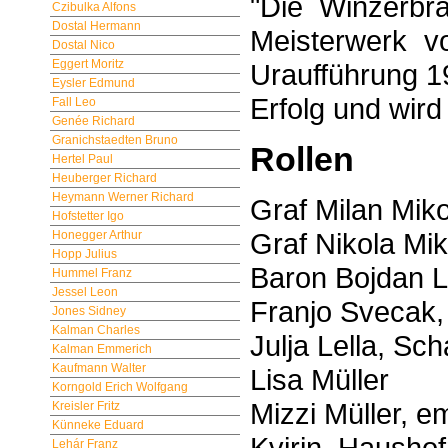
"Die Winzerbra
Czibulka Alfons
Dostal Hermann
Meisterwerk v
Dostal Nico
Eggert Moritz
Uraufführung 1
Eysler Edmund
Erfolg und wird
Fall Leo
Genée Richard
Granichstaedten Bruno
Rollen
Hertel Paul
Heuberger Richard
Heymann Werner Richard
Graf Milan Miko
Hofstetter Igo
Graf Nikola Mik
Honegger Arthur
Hopp Julius
Baron Bojdan 
Hummel Franz
Jessel Leon
Franjo Svecak,
Jones Sidney
Kalman Charles
Julja Lella, Sch
Kalman Emmerich
Kaufmann Walter
Lisa Müller
Korngold Erich Wolfgang
Mizzi Müller, e
Kreisler Fritz
Künneke Eduard
Kvirin, Hausho
Lehár Franz