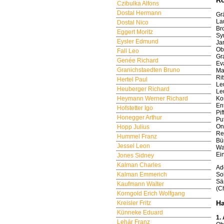
Czibulka Alfons
Dostal Hermann
Gr
La
Dostal Nico
Br
Eggert Moritz
Sy
Eysler Edmund
Ja
Ob
Fall Leo
Gr
Genée Richard
Ev
Granichstaedten Bruno
Ma
Rit
Hertel Paul
Le
Heuberger Richard
Le
Ko
Heymann Werner Richard
En
Hofstetter Igo
Pi
Honegger Arthur
Pu
On
Hopp Julius
Rej
Hummel Franz
Bü
Jessel Leon
Wa
Ei
Jones Sidney
Kalman Charles
Ad
So
Kalman Emmerich
Sä
Kaufmann Walter
(Ch
Korngold Erich Wolfgang
H
Kreisler Fritz
Künneke Eduard
1.
Lehár Franz