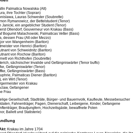
äfin Palmatica Nowalska (Alt)
ura, ihre Tochter (Sopran)
onislawa, Lauras Schwester (Soubrette)
mon Rymanowicz, der Bettelstudent (Tenor)
n Janicki, ein angeblicher Student (Tenor)
erst Ollendorf, Gouverneur von Krakau (Bass)
af Bogumil Malachowski, Palmaticas Vetter (Bass)
a, dessen Frau (Alt oder Mezzo)
jor von Wangenheim (Bariton)
tmeister von Henrici (Bariton)
utnant von Schweidnitz (Bariton)
utnant von Rochow (Bariton)
rnett von Richthofen (Soubrette)
terich, sächsischer Invalide und Gefängniswärter (Tenor buffo)
ffke, Gefängniswärter (Tenor)
ffke, Gefängniswärter (Bass)
uphrie, Palmaticas Diener (Bariton)
, ein Wirt (Tenor)
rgermeister von Krakau
claw, Gefangener
ne Frau
elige Gesellschaft, Stadträte, Bürger- und Bauernvolk, Kaufleute, Messebesucher
ldaten, Fahnenträger, Pagen, Dienerschaft, Leibeigene, Kinder, Gefangene
nftenträger, Brautjungfern, Hochzeitsgäste, bewaffnete Polen
or, Ballett und Statisterie)
andlung
 Akt:
Krakau im Jahre 1704