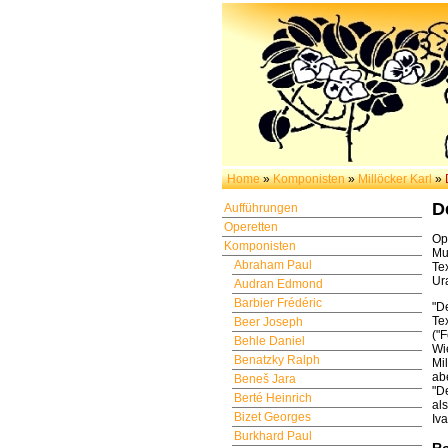
Home
»
Komponisten
»
Millöcker Karl
»
D
Aufführungen
Operetten
Op
Komponisten
Mu
Abraham Paul
Te
Ur
Audran Edmond
Barbier Frédéric
"D
Te
Beer Joseph
("
Behle Daniel
Wi
Benatzky Ralph
Mi
ab
Beneš Jara
"D
Berté Heinrich
al
Bizet Georges
Iva
Burkhard Paul
Ro