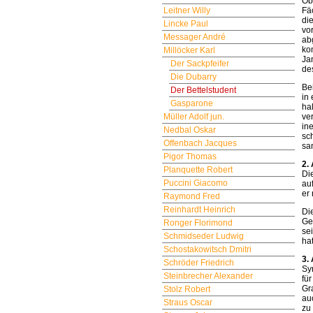
Ob
Fä
Leitner Willy
di
Lincke Paul
vo
Messager André
ab
ko
Millöcker Karl
Ja
Der Sackpfeifer
de
Die Dubarry
Be
Der Bettelstudent
in
Gasparone
ha
ve
Müller Adolf jun.
in
Nedbal Oskar
sc
Offenbach Jacques
sa
Pigor Thomas
2. 
Planquette Robert
Di
Puccini Giacomo
au
er 
Raymond Fred
Reinhardt Heinrich
Di
Ge
Ronger Florimond
se
Schmidseder Ludwig
ha
Schostakowitsch Dmitri
3. 
Schröder Friedrich
Sy
Steinbrecher Alexander
fü
Gr
Stolz Robert
au
Straus Oscar
zu