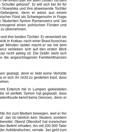
m bei einem Ball vor allen Leuten mit dem
chulter geküsst". Er will sich bei ihr für
fin Nowalska und ihre abweisende Tochter
i Gefangene, denn er weiss aus einem
nischer Fürst als Schwiegersohn in Frage
ten Studenten Symon Rymanowicz und Jan
überzeugend einen polnischen Fürsten und
n zu übernehmen.
 und ihre beiden Töchter. Er verwickelt sie
icki in Krakau nach einer Braut Ausschau
ige Minuten später macht er sie mit dem
cz verlieben sich auf den ersten Blick
r nicht adelig ist. Die Gräfin sieht sich
sie die angeschlagenen Familienfinanzen
n geplagt, denn er liebt seine Verlobte
a er sich ihr nicht zu gestehen traut, dass
stehen.
mmt Enterich mit in Lumpen gekleideten
l ist perfekt. Symon hat geglaubt, dass
chadenfreude kennt keine Grenzen, denn er
chte ihn zum Bleiben bewegen, weil er ihn
auf. Jan ist nämlich kein Student, sondern
ereitet. Oberst Ollendorf hat inzwischen
 den Befehl erhalten, ihn mit 200 000 Taler
der Aufständischen, verrate. Jan geht zum