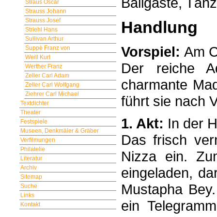
Ballgäste, Tänz
Straus Oscar
Strauss Johann
Strauss Josef
Handlung
Striehl Hans
Sullivan Arthur
Vorspiel:
Am C
Suppè Franz von
Weill Kurt
Der reiche A
Werther Franz
Zeller Carl Adam
charmante Made
Zeller Carl Wolfgang
Ziehrer Carl Michael
führt sie nach 
Textdichter
Theater
1. Akt:
In der H
Festspiele
Museen, Denkmäler & Gräber
Das frisch verm
Verfilmungen
Philatelie
Nizza ein. Zu
Literatur
Archiv
eingeladen, da
Sitemap
Mustapha Bey. 
Suche
Links
ein Telegramm
Kontakt