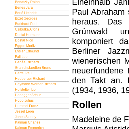
Eineinhalb Ja
Benatzky Ralph
Beneš Jara
Paul Abraham 
Berté Heinrich
Bizet Georges
heraus. Das 
Burkhard Paul
Grünwald un
Czibulka Alfons
Dostal Hermann
komponiert d
Dostal Nico
Eggert Moritz
Berliner Jazz
Eysler Edmund
Fall Leo
wienerischen M
Genée Richard
Granichstaedten Bruno
neuerfundene 
Hertel Paul
den Takt an. 
Heuberger Richard
Heymann Werner Richard
(1934, 1936, 1
Hofstetter Igo
Honegger Arthur
Hopp Julius
Rollen
Hummel Franz
Jessel Leon
Madeleine de F
Jones Sidney
Kalman Charles
Marquis Aristi
Kalman Emmerich