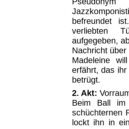
Pseudonym 
Jazzkomponisti
befreundet i
verliebten T
aufgegeben, ab
Nachricht über
Madeleine wil
erfährt, das ihr
betrügt.
2. Akt:
Vorraum
Beim Ball im
schüchternen R
lockt ihn in e