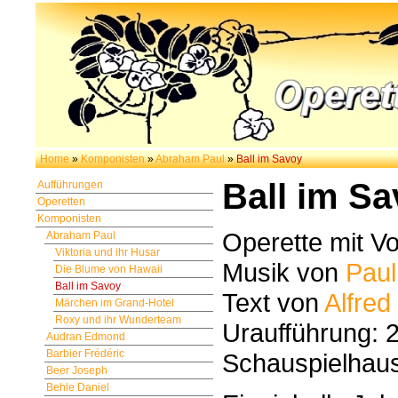
Home
»
Komponisten
»
Abraham Paul
»
Ball im Savoy
Ball im S
Aufführungen
Operetten
Komponisten
Operette mit Vo
Abraham Paul
Viktoria und ihr Husar
Musik von
Pau
Die Blume von Hawaii
Ball im Savoy
Text von
Alfred
Märchen im Grand-Hotel
Roxy und ihr Wunderteam
Uraufführung: 
Audran Edmond
Barbier Frédéric
Schauspielhaus
Beer Joseph
Behle Daniel