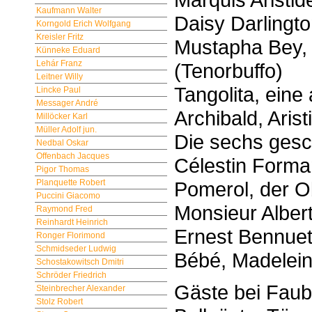
Kaufmann Walter
Daisy Darlingt
Korngold Erich Wolfgang
Kreisler Fritz
Mustapha Bey, 
Künneke Eduard
Lehár Franz
(Tenorbuffo)
Leitner Willy
Tangolita, eine
Lincke Paul
Messager André
Archibald, Aris
Millöcker Karl
Müller Adolf jun.
Die sechs ges
Nedbal Oskar
Offenbach Jacques
Célestin Forma
Pigor Thomas
Pomerol, der O
Planquette Robert
Puccini Giacomo
Monsieur Alber
Raymond Fred
Reinhardt Heinrich
Ernest Bennuet
Ronger Florimond
Schmidseder Ludwig
Bébé, Madelein
Schostakowitsch Dmitri
Schröder Friedrich
Gäste bei Faubl
Steinbrecher Alexander
Stolz Robert