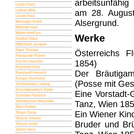
arbeitsunfähig
Lehár Franz
am 28. August 
Leitner Willy
Lincke Paul
Alsergrund.
Messager André
Millöcker Karl
Müller Adolf jun.
Werke
Nedbal Oskar
Offenbach Jacques
Pigor Thomas
Österreichs Fl
Planquette Robert
1854)
Puccini Giacomo
Raymond Fred
Der Bräutiga
Reinhardt Heinrich
Ronger Florimond
(Posse mit Ges
Schmidseder Ludwig
Schostakowitsch Dmitri
Eine Vorstadt-
Schröder Friedrich
Tanz, Wien 185
Steinbrecher Alexander
Stolz Robert
Ein Wiener Kin
Straus Oscar
Strauss Johann
Bruder und Brü
Strauss Josef
Striehl Hans