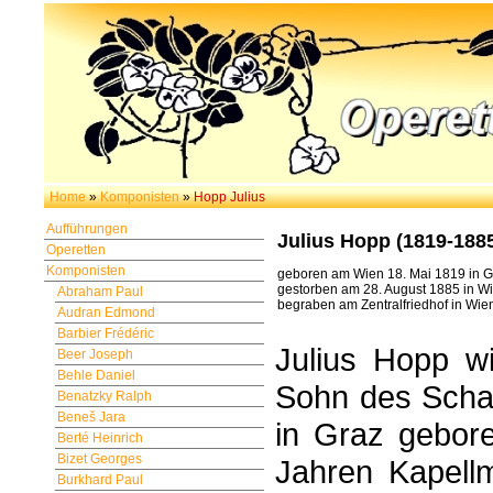
Home
»
Komponisten
»
Hopp Julius
Aufführungen
Julius Hopp (1819-188
Operetten
Komponisten
geboren am Wien 18. Mai 1819 in Gr
gestorben am 28. August 1885 in Wi
Abraham Paul
begraben am Zentralfriedhof in Wien
Audran Edmond
Barbier Frédéric
Julius Hopp w
Beer Joseph
Behle Daniel
Sohn des Schau
Benatzky Ralph
Beneš Jara
in Graz gebor
Berté Heinrich
Bizet Georges
Jahren Kapell
Burkhard Paul