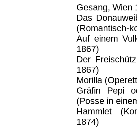
Gesang, Wien 
Das Donauweib
(Romantisch-k
Auf einem Vul
1867)
Der Freischüt
1867)
Morilla (Operet
Gräfin Pepi o
(Posse in eine
Hammlet (Kom
1874)