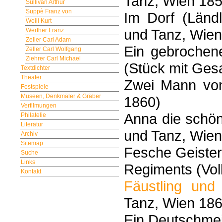
Tanz, Wien 185
Sullivan Arthur
Suppè Franz von
Im Dorf (Länd
Weill Kurt
und Tanz, Wien
Werther Franz
Zeller Carl Adam
Ein gebrochen
Zeller Carl Wolfgang
Ziehrer Carl Michael
(Stück mit Ges
Textdichter
Theater
Zwei Mann von
Festspiele
Museen, Denkmäler & Gräber
1860)
Verfilmungen
Anna die schön
Philatelie
Literatur
und Tanz, Wien
Archiv
Sitemap
Fesche Geister
Suche
Links
Regiments (Vol
Kontakt
Fäustling und
Tanz, Wien 186
Ein Deutschmei