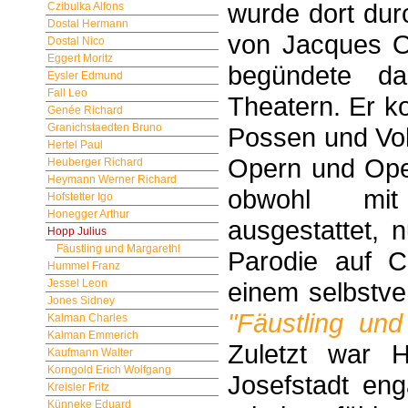
wurde dort dur
Czibulka Alfons
Dostal Hermann
von Jacques O
Dostal Nico
Eggert Moritz
begündete da
Eysler Edmund
Fall Leo
Theatern. Er k
Genée Richard
Granichstaedten Bruno
Possen und Vol
Hertel Paul
Opern und Ope
Heuberger Richard
Heymann Werner Richard
obwohl mit
Hofstetter Igo
Honegger Arthur
ausgestattet, 
Hopp Julius
Fäustling und Margarethl
Parodie auf 
Hummel Franz
Jessel Leon
einem selbstve
Jones Sidney
"Fäustling un
Kalman Charles
Kalman Emmerich
Zuletzt war 
Kaufmann Walter
Korngold Erich Wolfgang
Josefstadt en
Kreisler Fritz
Künneke Eduard