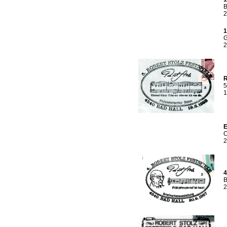
B
2
1
G
2
R
5
1
E
O
2
4
B
2