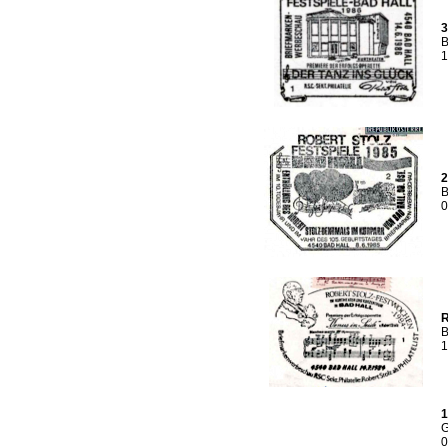
3
B
1
2
B
0
R
B
1
1
G
0