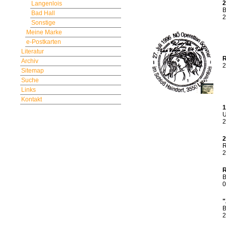
2
Langenlois
B
Bad Hall
2
Sonstige
Meine Marke
e-Postkarten
Literatur
R
Archiv
2
Sitemap
Suche
Links
Kontakt
1
U
2
2
R
2
R
B
0
"
B
2