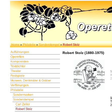
Home
»
Philatelie
»
Sonderstempel
»
Robert Stolz
Aufführungen
Robert Stolz (1880-1975)
Operetten
Komponisten
Textdichter
Theater
5
W
Festspiele
2
Museen, Denkmäler & Gräber
Verfilmungen
Philatelie
Sondermarken
1
Sonderstempel
T
Carl Zeller
2
Robert Stolz