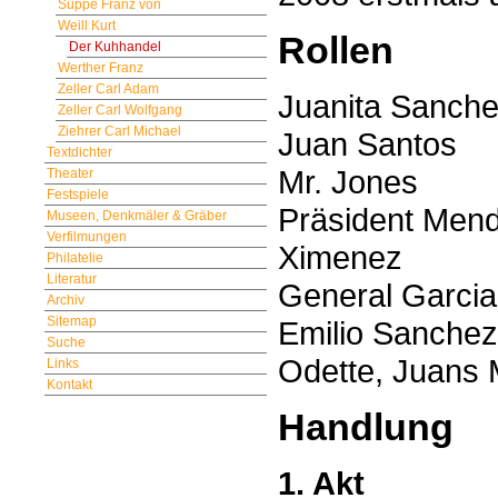
Suppè Franz von
Weill Kurt
Rollen
Der Kuhhandel
Werther Franz
Zeller Carl Adam
Juanita Sanch
Zeller Carl Wolfgang
Ziehrer Carl Michael
Juan Santos
Textdichter
Mr. Jones
Theater
Festspiele
Präsident Men
Museen, Denkmäler & Gräber
Verfilmungen
Ximenez
Philatelie
Literatur
General Garci
Archiv
Sitemap
Emilio Sanchez
Suche
Odette, Juans 
Links
Kontakt
Handlung
1. Akt