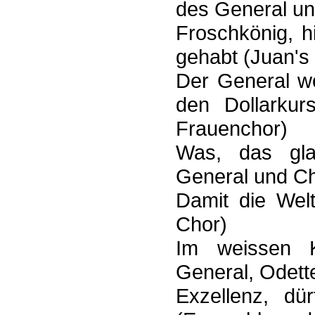
des General un
Froschkönig, h
gehabt (Juan's 
Der General wo
den Dollarkur
Frauenchor)
Was, das gla
General und Ch
Damit die Wel
Chor)
Im weissen K
General, Odett
Exzellenz, dü