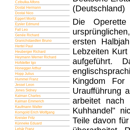
Czibulka Alfons
(Deutschland)
Dostal Hermann
Dostal Nico
Eggert Moritz
Die Operette
Eysler Edmund
ursprünglichen
Fall Leo
Genée Richard
ersten Halbjah
Granichstaedten Bruno
Hertel Paul
Lebzeiten Kurt
Heuberger Richard
Heymann Werner Richard
aufgeführt. D
Hofstetter Igo
Honegger Arthur
englischspra
Hopp Julius
Kingdom For
Hummel Franz
Jessel Leon
Uraufführung a
Jones Sidney
Kalman Charles
arbeitet nach
Kalman Emmerich
Kaufmann Walter
Kuhhandel" nic
Korngold Erich Wolfgang
Teile davon fü
Kreisler Fritz
Künneke Eduard
Lehár Franz