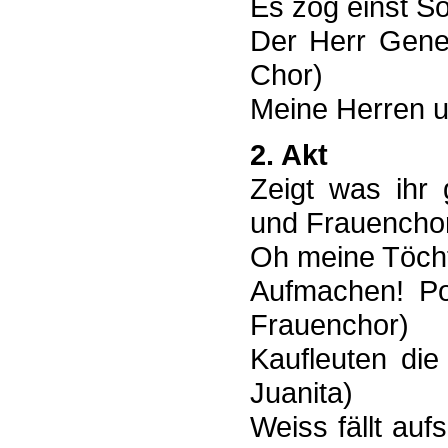
Es zog einst S
Der Herr Gener
Chor)
Meine Herren 
2. Akt
Zeigt was ihr 
und Frauencho
Oh meine Töcht
Aufmachen! Po
Frauenchor)
Kaufleuten di
Juanita)
Weiss fällt au