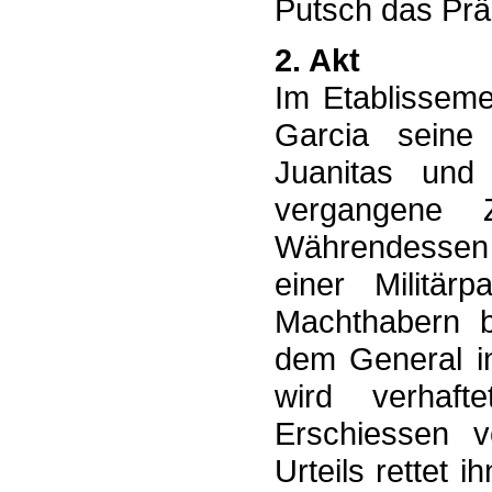
Putsch das Prä
2. Akt
Im Etablisseme
Garcia seine
Juanitas und
vergangene Z
Währendessen 
einer Militä
Machthabern b
dem General in 
wird verhaf
Erschiessen ve
Urteils rettet 