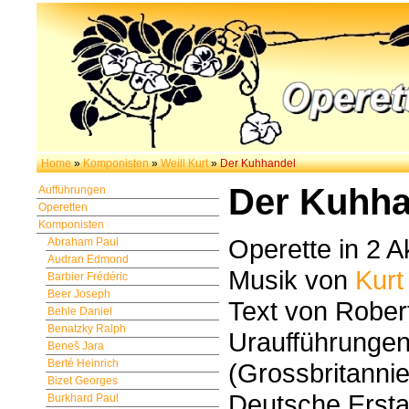
Home
»
Komponisten
»
Weill Kurt
»
Der Kuhhandel
Der Kuhha
Aufführungen
Operetten
Komponisten
Operette in 2 A
Abraham Paul
Audran Edmond
Musik von
Kurt
Barbier Frédéric
Beer Joseph
Text von Robe
Behle Daniel
Benatzky Ralph
Uraufführungen
Beneš Jara
Berté Heinrich
(Grossbritanni
Bizet Georges
Deutsche Ersta
Burkhard Paul