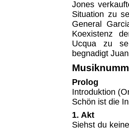
Jones verkauf
Situation zu s
General Garci
Koexistenz d
Ucqua zu sei
begnadigt Juan 
Musiknumm
Prolog
Introduktion (O
Schön ist die I
1. Akt
Siehst du keine