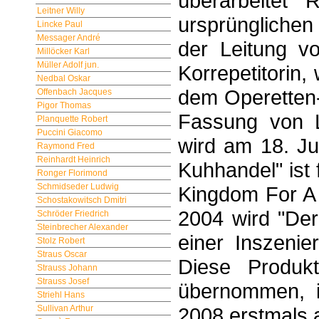
überarbeitet
Leitner Willy
ursprüngliche
Lincke Paul
Messager André
der Leitung v
Millöcker Karl
Müller Adolf jun.
Korrepetitorin
Nedbal Oskar
dem Operetten-
Offenbach Jacques
Pigor Thomas
Fassung von 
Planquette Robert
Puccini Giacomo
wird am 18. Ju
Raymond Fred
Reinhardt Heinrich
Kuhhandel" ist 
Ronger Florimond
Schmidseder Ludwig
Kingdom For A 
Schostakowitsch Dmitri
2004 wird "Der
Schröder Friedrich
Steinbrecher Alexander
einer Inszenie
Stolz Robert
Straus Oscar
Diese Produk
Strauss Johann
Strauss Josef
übernommen, 
Striehl Hans
Sullivan Arthur
2008 erstmals a