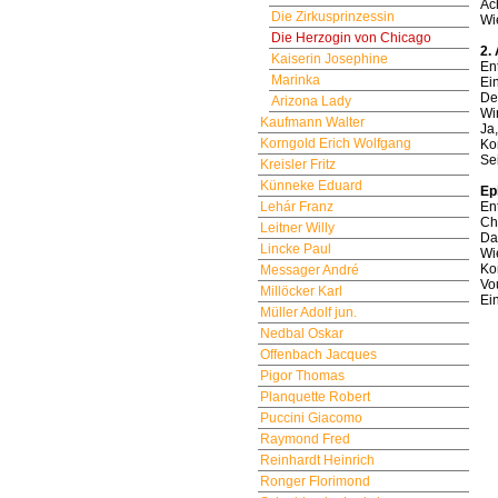
Ac
Die Zirkusprinzessin
Wi
Die Herzogin von Chicago
2.
Kaiserin Josephine
Ent
Marinka
Ei
De
Arizona Lady
Wi
Kaufmann Walter
Ja
Korngold Erich Wolfgang
Ko
Se
Kreisler Fritz
Künneke Eduard
Ep
Lehár Franz
Ent
Ch
Leitner Willy
Da
Lincke Paul
Wi
Ko
Messager André
Vo
Millöcker Karl
Ei
Müller Adolf jun.
Nedbal Oskar
Offenbach Jacques
Pigor Thomas
Planquette Robert
Puccini Giacomo
Raymond Fred
Reinhardt Heinrich
Ronger Florimond