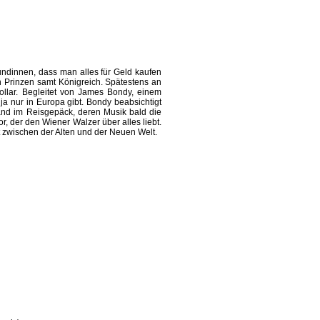
undinnen, dass man alles für Geld kaufen
n Prinzen samt Königreich. Spätestens an
Dollar. Begleitet von James Bondy, einem
 ja nur in Europa gibt. Bondy beabsichtigt
and im Reisgepäck, deren Musik bald die
 der den Wiener Walzer über alles liebt.
zwischen der Alten und der Neuen Welt.