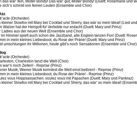
h das wär’ fein, Mister Bondy! Das wär’ gut, Mister Bondy! (Duett: Rosemarie und 
e sich’s schickt von feinen Leuten (Ensemble und Chor)
 Akt
r’acte (Orchester)
n kleiner Slowfox mit Mary bei Cocktail und Sherry, das wär so mein Ideal! (Lied un
n Walzer hat der Herrgott für Verliebte nur erdacht (Duett: Mary und Prinz)
r Ladies aus der neuen Welt (Ensemble und Chor)
, im Himmel spielt auch schon die Jazzband, alle Englein tanzen Fox! (Duett: Ros
mm in mein kleines Liebesboot, du Rose der Prärie! (Duett: Mary und Prinz)
id umschlungen ihr Millionen, heute gibt’s noch Sensationen (Ensemble und Chor)
ilog
r’acte (Orchester)
arleston, Charleston tanzt die Welt (Chor)
s war’n noch Zeiten! - Reprise (Prinz)
ener Musik, Wiener Musik konntest die Welt einst betören! - Reprise (Prinz)
mm in mein kleines Liebesboot, du Rose der Prärie! - Reprise (Prinz)
ulez vous Hoppsassachen, voulez vous mit Papachen (Duett: Mary und Pankraz)
n kleiner Slowfox mit Mary bei Cocktail und Sherry, das wär’ so mein Ideal! (Ensem