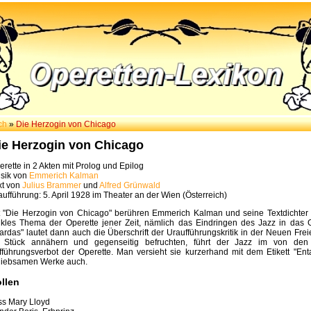
ch
»
Die Herzogin von Chicago
ie Herzogin von Chicago
erette in 2 Akten mit Prolog und Epilog
sik von
Emmerich Kalman
xt von
Julius Brammer
und
Alfred Grünwald
aufführung: 5. April 1928 im Theater an der Wien (Österreich)
t "Die Herzogin von Chicago" berühren Emmerich Kalman und seine Textdichter 
ikles Thema der Operette jener Zeit, nämlich das Eindringen des Jazz in das 
ardas" lautet dann auch die Überschrift der Uraufführungskritik in der Neuen Fr
 Stück annähern und gegenseitig befruchten, führt der Jazz im von den
fführungsverbot der Operette. Man versieht sie kurzerhand mit dem Etikett "Ent
liebsamen Werke auch.
llen
ss Mary Lloyd