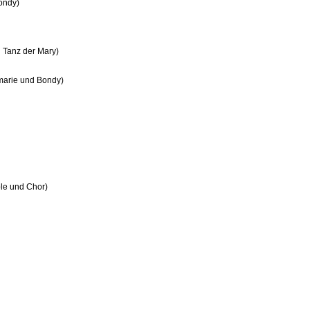
Bondy)
d Tanz der Mary)
emarie und Bondy)
ble und Chor)