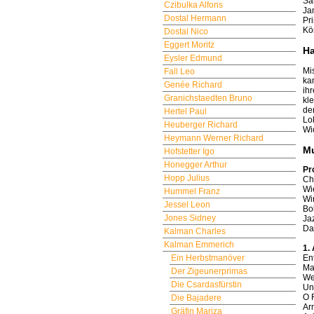
Sa
Czibulka Alfons
Ja
Dostal Hermann
Pr
Kö
Dostal Nico
Eggert Moritz
H
Eysler Edmund
Mi
Fall Leo
ka
Genée Richard
ih
Granichstaedten Bruno
kl
de
Hertel Paul
Lo
Heuberger Richard
Wi
Heymann Werner Richard
M
Hofstetter Igo
Honegger Arthur
Pr
Hopp Julius
Ch
Wi
Hummel Franz
Wi
Jessel Leon
Bo
Jones Sidney
Ja
Da
Kalman Charles
Kalman Emmerich
1.
Ein Herbstmanöver
Ent
Ma
Der Zigeunerprimas
We
Die Csardasfürstin
Un
O 
Die Bajadere
Arm
Gräfin Mariza