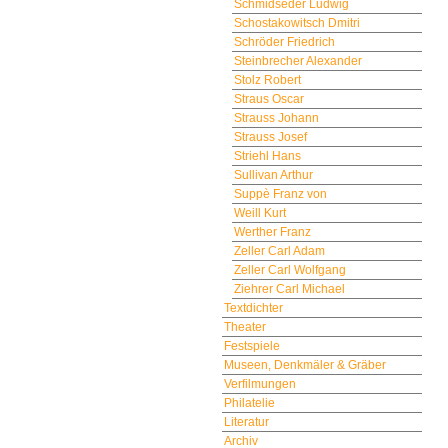
Schmidseder Ludwig
Schostakowitsch Dmitri
Schröder Friedrich
Steinbrecher Alexander
Stolz Robert
Straus Oscar
Strauss Johann
Strauss Josef
Striehl Hans
Sullivan Arthur
Suppè Franz von
Weill Kurt
Werther Franz
Zeller Carl Adam
Zeller Carl Wolfgang
Ziehrer Carl Michael
Textdichter
Theater
Festspiele
Museen, Denkmäler & Gräber
Verfilmungen
Philatelie
Literatur
Archiv