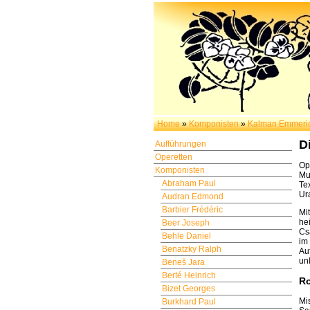
Home
»
Komponisten
»
Kalman Emmeri
D
Aufführungen
Operetten
Op
Komponisten
Mu
Abraham Paul
Te
Ur
Audran Edmond
Barbier Frédéric
Mi
he
Beer Joseph
Cs
Behle Daniel
im
Benatzky Ralph
Au
un
Beneš Jara
Berté Heinrich
Ro
Bizet Georges
Mi
Burkhard Paul