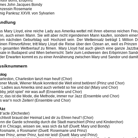
ndor Boris, Erbprinz
mes John Jacques Bondy
inzessin Rosemarie
nig Pankraz XXVII. von Sylvarien
andlung
ss Mary Lloyd, eine reiche Lady aus Amerika wettet mit ihren ebenso reichen Fre
nn, auch einen Mann. Sie will aber nicht irgendeinen Mann kaufen, sondern eine
rem nächsten Geburtstag soll Hochzeit sein. Der Wetteinsatz beträgt 1 Million 
einen Filmvorführer, tritt Mary Lloyd die Reise über den Ozean an, weil es Prinzen
n gesamten Wettverlauf zu filmen. Mary Lloyd hat auch gleich eine ganze Jazzb
kale in Budapest und Wien beherrscht. Sehr zum Leidwesen des Erbprinzen Sandor,
der Erwarten kommt es zu einer Annäherung zwischen Mary und Sandor und damit 
usiknummern
olog
arleston, Charleston tanzt man heut! (Chor)
ener Musik, Wiener Musik konntest die Welt einst betören! (Prinz und Chor)
r Ladies aus Amerika sind auch verliebt so hie und da! (Mary und Chor)
bby, jetzt spiel’ mir was auf! (Ensemble und Chor)
zz, das ist die Mode, die Methode, immer nur Jazz (Ensemble und Chor)
s war’n noch Zeiten! (Ensemble und Chor)
 Akt
r’acte (Orchester)
chtvoll braust der Heimat Lied dir zu Ehren heut’! (Chor)
nn die Garde schneidig durch die Stadt marschiert (Prinz und Kinderchor)
d in Chicago, wissen sie, was sich da tut! (Duett: Mary und Bondy)
Rosmarie, o Rosmarie! (Duett: Rosemarie und Prinz)
er Prinz, armer Prinz, tust mir leid! (Duett: Mary und Prinz)